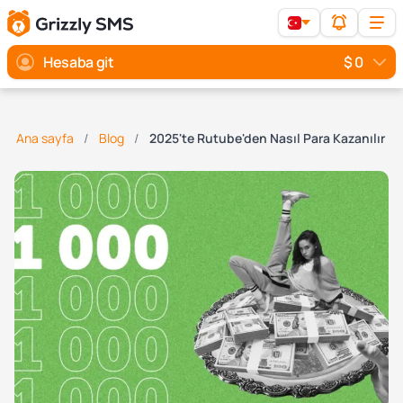
Hesaba git
$ 0
Ana sayfa
Blog
2025'te Rutube'den Nasıl Para Kazanılır