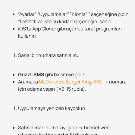
“Ayarlar” ”Uygulamalar” ”Klonla” ” seçeneğine gidin
“Lezzetli ve işte bu kadar” seçeneğini seçin.
iOS'ta App Cloner gibi üçüncü taraf programları
kullanın
Sanal bir numara satın alın:
Grizzli SMS
gibi bir siteye gidin
Aramada
McDonalds
,
Burger King
,
KFC
→ numara
için ödeme yapın (≈5-15 ruble).
Uygulamaya yeniden kaydolun:
Satın alınan numarayı girin → hizmet web
sitesinde kod içeren bir SMS bekleyin.