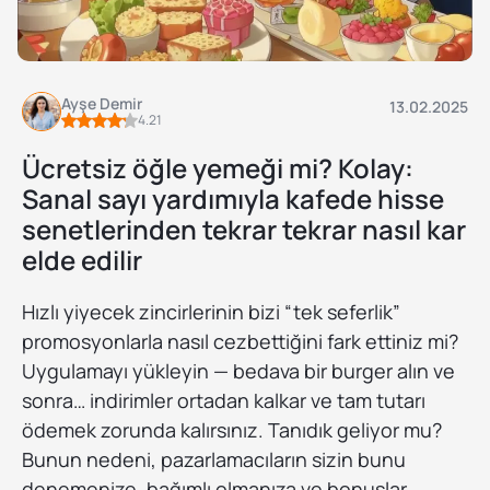
Ayşe Demir
13.02.2025
4.21
Ücretsiz öğle yemeği mi? Kolay:
Sanal sayı yardımıyla kafede hisse
senetlerinden tekrar tekrar nasıl kar
elde edilir
Hızlı yiyecek zincirlerinin bizi “tek seferlik”
promosyonlarla nasıl cezbettiğini fark ettiniz mi?
Uygulamayı yükleyin — bedava bir burger alın ve
sonra… indirimler ortadan kalkar ve tam tutarı
ödemek zorunda kalırsınız. Tanıdık geliyor mu?
Bunun nedeni, pazarlamacıların sizin bunu
denemenize, bağımlı olmanıza ve bonuslar