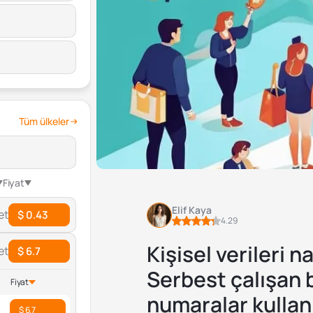
Tüm ülkeler
Fiyat
Elif Kaya
et
$ 0.43
4.29
Kişisel verileri n
et
$ 6.7
Serbest çalışan b
Fiyat
numaralar kullan
$ 6.7