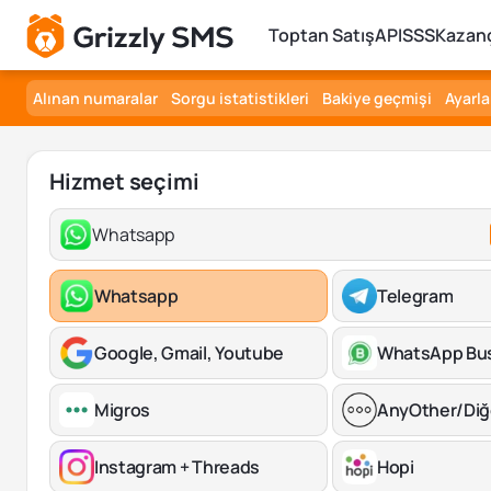
Toptan Satış
API
SSS
Kazanç
Alınan numaralar
Sorgu istatistikleri
Bakiye geçmişi
Ayarla
Hizmet seçimi
Whatsapp
Whatsapp
Telegram
Google, Gmail, Youtube
WhatsApp Bu
Migros
AnyOther/Diğ
Instagram + Threads
Hopi