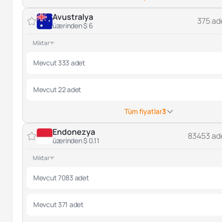
Avustralya
375 ad
üzerinden $ 6
Miktar
Mevcut 333 adet
Mevcut 22 adet
Tüm fiyatlar
3
Endonezya
83453 ad
üzerinden $ 0.11
Miktar
Mevcut 7083 adet
Mevcut 371 adet