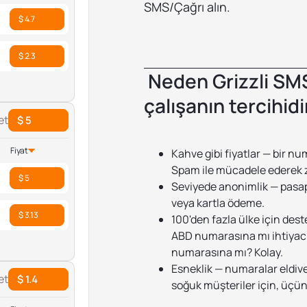
SMS/Çağrı alın.
$ 4.7
$ 2.3
Neden Grizzli SMS 
çalışanın tercihidi
et
$ 5
Fiyat
Kahve gibi fiyatlar — bir n
Spam ile mücadele ederek
$ 5
Seviyede anonimlik — pasapor
veya kartla ödeme.
$ 3.13
100'den fazla ülke için des
ABD numarasına mı ihtiyacın
numarasına mı? Kolay.
Esneklik — numaralar eldiven 
et
$ 1.4
soğuk müşteriler için, üçün