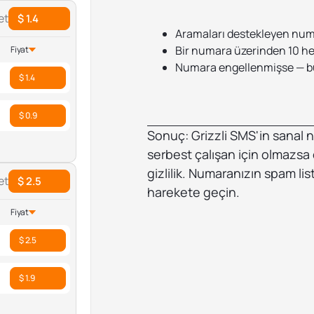
et
$ 1.4
Aramaları destekleyen numa
Bir numara üzerinden 10 he
Fiyat
Numara engellenmişse — bun
$ 1.4
$ 0.9
Sonuç: Grizzli SMS'in sanal nu
serbest çalışan için olmazs
gizlilik. Numaranızın spam l
et
$ 2.5
harekete geçin.
Fiyat
$ 2.5
$ 1.9