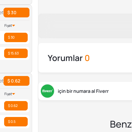
et
$ 30
Fiyat
$ 30
$ 15.63
Yorumlar
0
et
$ 0.62
için bir numara al Fiverr
Fiyat
$ 0.62
Benz
$ 0.5