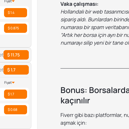
Fiyat
Vaka çalışması:
Hollandalı bir web tasarımcıs
$ 1.4
sipariş aldı. Bunlardan birin
numarası bir spam veritabanın
$ 0.875
“Artık her borsa için ayrı bir
numarayı silip yeni bir tane 
et
$ 11.75
et
$ 1.7
Fiyat
Bonus: Borsalard
$ 1.7
kaçınılır
$ 0.68
Fiverr gibi bazı platformlar, 
aşmak için: