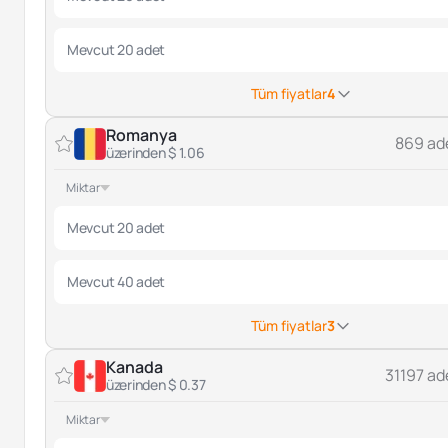
Mevcut 20 adet
Tüm fiyatlar
4
Romanya
869 ad
üzerinden $ 1.06
Miktar
Mevcut 20 adet
Mevcut 40 adet
Tüm fiyatlar
3
Kanada
31197 ad
üzerinden $ 0.37
Miktar