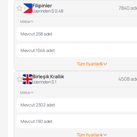
Filipinler
7840 ad
üzerinden $ 0.48
Miktar
Mevcut 258 adet
Mevcut 1046 adet
Tüm fiyatlar
6
Birleşik Krallık
4508 ad
üzerinden $ 1
Miktar
Mevcut 2302 adet
Mevcut 190 adet
Tüm fiyatlar
4