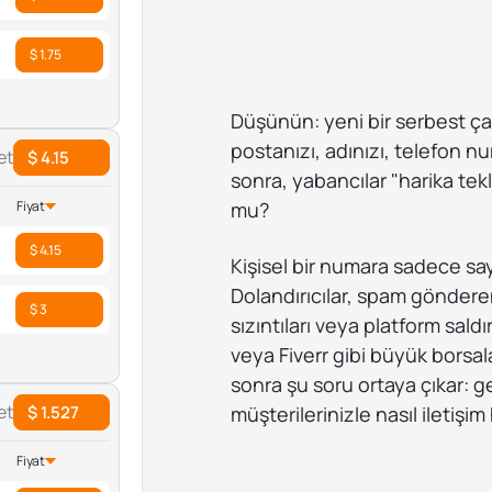
$ 1.75
Düşünün: yeni bir serbest ç
postanızı, adınızı, telefon nu
et
$ 4.15
sonra, yabancılar "harika tekl
mu?
Fiyat
$ 4.15
Kişisel bir numara sadece sayıl
Dolandırıcılar, spam gönderen
$ 3
sızıntıları veya platform saldır
veya Fiverr gibi büyük borsa
sonra şu soru ortaya çıkar: 
et
$ 1.527
müşterilerinizle nasıl iletişim
Fiyat