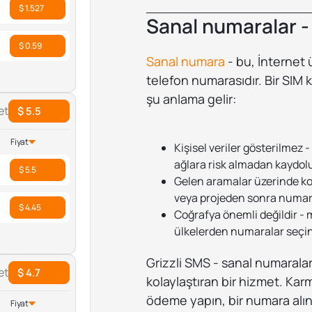
$ 1.527
Sanal numaralar - 
$ 0.59
Sanal numara
- bu, İnternet 
telefon numarasıdır. Bir SIM 
şu anlama gelir:
et
$ 5.5
Fiyat
Kişisel veriler gösterilmez
ağlara risk almadan kaydol
$ 5.5
Gelen aramalar üzerinde ko
veya projeden sonra numaray
$ 4.45
Coğrafya önemli değildir - m
ülkelerden numaralar seçin
Grizzli SMS - sanal numaraları
et
$ 4.7
kolaylaştıran bir hizmet. Karma
ödeme yapın, bir numara alı
Fiyat