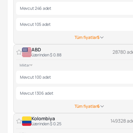
Mevcut 246 adet
Mevcut 105 adet
Tüm fiyatlar
5
ABD
28780 ad
üzerinden $ 0.88
Miktar
Mevcut 100 adet
Mevcut 1306 adet
Tüm fiyatlar
6
Kolombiya
149328 ad
üzerinden $ 0.25