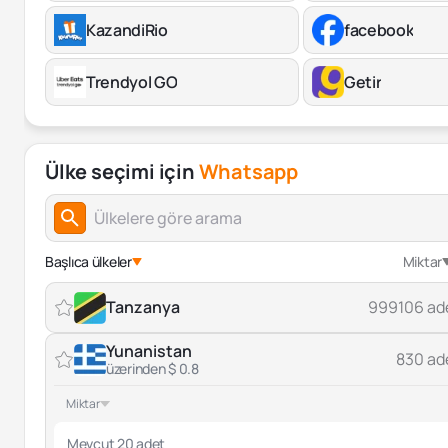
KazandiRio
facebook
Trendyol GO
Getir
Ülke seçimi için
Whatsapp
Başlıca ülkeler
Miktar
Tanzanya
999106 ad
Yunanistan
830 ad
üzerinden $ 0.8
Miktar
Mevcut 20 adet