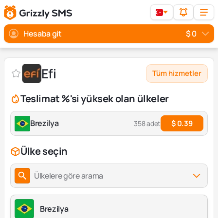
Hesaba git
$ 0
Efi
Tüm hizmetler
Teslimat %'si yüksek olan ülkeler
Brezilya
$ 0.39
358 adet
Ülke seçin
Ülkelere göre arama
Brezilya