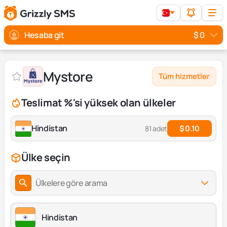
Hesaba git
$ 0
Mystore
Tüm hizmetler
Teslimat %'si yüksek olan ülkeler
Hindistan
$ 0.10
81 adet
Ülke seçin
Ülkelere göre arama
Hindistan