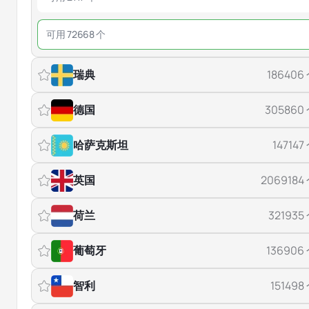
可用 72668 个
瑞典
186406
德国
305860
哈萨克斯坦
147147
英国
2069184
荷兰
321935
葡萄牙
136906
智利
151498