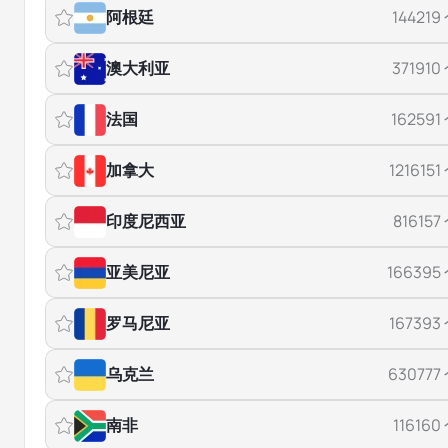
阿根廷
144219
澳大利亚
371910
法国
162591
加拿大
1216151
印度尼西亚
816157
亚美尼亚
166395
罗马尼亚
167393
乌克兰
630777
南非
116160