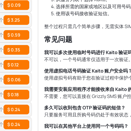
 个
$ 0.09
选择所需的国家或地区以及可用号码
使用该号码接收验证短信。
 个
$ 3.25
整个过程只需几个简单步骤，无需实体 SI
 个
$ 0.59
常见问题
 个
$ 0.35
我可以多次使用临时号码进行 Kaito 验证
不可以，一个号码通常仅适用于一次验证
 个
$ 0.12
使用虚拟电话号码验证 Kaito 账户安全吗
使用虚拟号码有助于您在验证过程中保护
 个
$ 0.06
我需要安装应用程序才能接收来自 Kaito
 个
$ 0.18
不需要，您可以直接在 Grizzly SMS
多久可以收到包含 OTP 验证码的短信？
 个
$ 0.24
只要服务可用且所购号码仍处于有效状态
 个
$ 0.24
我可以在其他平台上使用同一个号码吗？