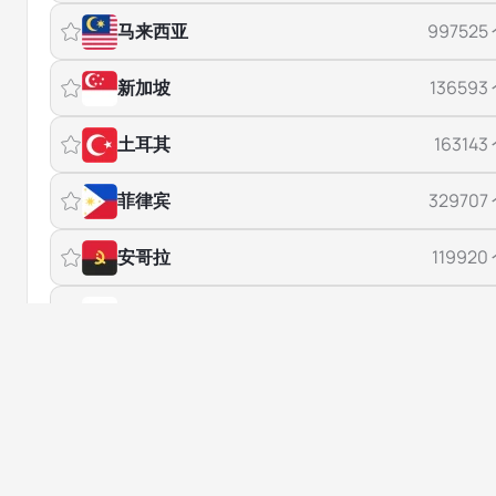
马来西亚
997525
新加坡
136593
土耳其
163143
菲律宾
329707
安哥拉
119920
波兰
293841
台湾
38686
哥伦比亚
269154
泰国
284321