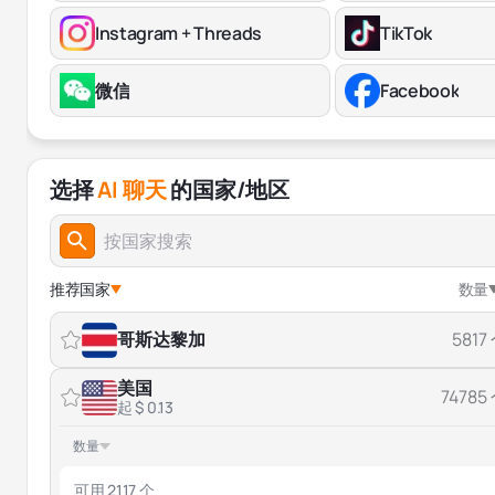
Instagram + Threads
TikTok
微信
Facebook
选择
AI 聊天
的国家/地区
推荐国家
数量
哥斯达黎加
5817
美国
74785
起 $ 0.13
数量
可用 2117 个