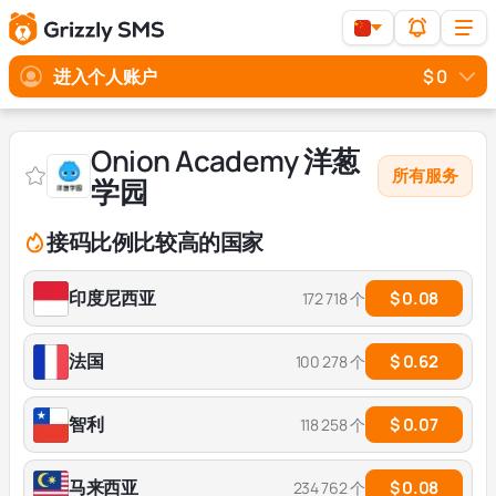
进入个人账户
$ 0
Onion Academy 洋葱
所有服务
学园
接码比例比较高的国家
印度尼西亚
$ 0.08
172 718 个
法国
$ 0.62
100 278 个
智利
$ 0.07
118 258 个
马来西亚
$ 0.08
234 762 个