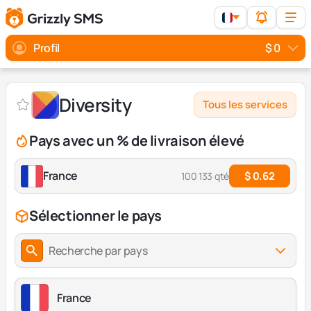
Profil
$ 0
Diversity
Tous les services
Pays avec un % de livraison élevé
France
$ 0.62
100 133 qté
Sélectionner le pays
Recherche par pays
France