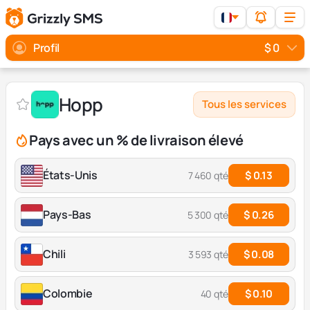
Profil
$ 0
Hopp
Tous les services
Pays avec un % de livraison élevé
États-Unis
$ 0.13
7 460 qté
Pays-Bas
$ 0.26
5 300 qté
Chili
$ 0.08
3 593 qté
Colombie
$ 0.10
40 qté