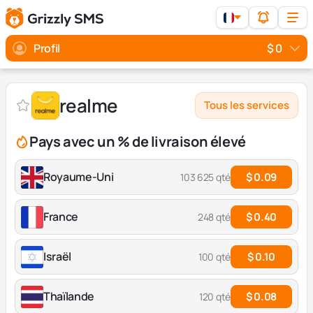
Profil
$ 0
realme
Tous les services
Pays avec un % de livraison élevé
Royaume-Uni
$ 0.09
103 625 qté
France
$ 0.40
248 qté
Israël
$ 0.10
100 qté
Thaïlande
$ 0.08
120 qté