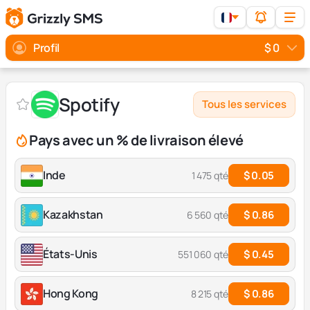
Profil
$ 0
Spotify
Tous les services
Pays avec un % de livraison élevé
Inde
$ 0.05
1 475 qté
Kazakhstan
$ 0.86
6 560 qté
États-Unis
$ 0.45
551 060 qté
Hong Kong
$ 0.86
8 215 qté