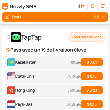
Profil
$ 0
TapTap
Tous les services
Pays avec un % de livraison élevé
Kazakhstan
$ 0.01
60 qté
États-Unis
$ 0.13
7 670 qté
Hong Kong
$ 0.23
8 501 qté
Pays-Bas
$ 0.15
5 028 qté