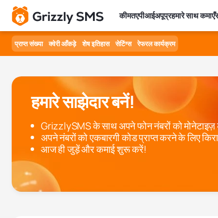
कीमत
एपीआई
अपूप्र
हमारे साथ कमाएँ
स
प्राप्त संख्या
क्वेरी आँकड़े
शेष इतिहास
सेटिंग्स
रेफरल कार्यक्रम
हमारे साझेदार बनें!
GrizzlySMS के साथ अपने फोन नंबरों को मोनेटाइज़ क
अपने नंबरों को एकबारगी कोड प्राप्त करने के लिए कि
आज ही जुड़ें और कमाई शुरू करें!