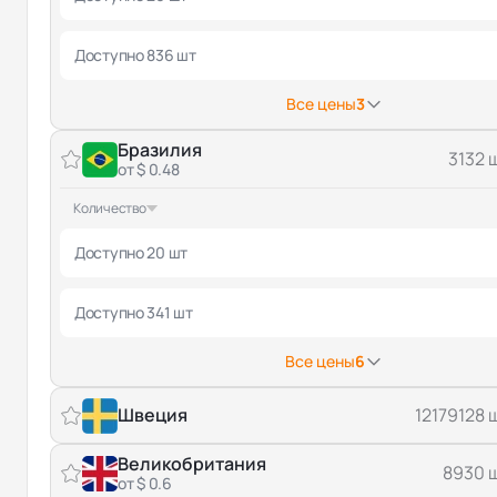
Доступно 836 шт
Все цены
3
Бразилия
3132 
от $ 0.48
Количество
Доступно 20 шт
Доступно 341 шт
Все цены
6
Швеция
12179128 
Великобритания
8930 
от $ 0.6