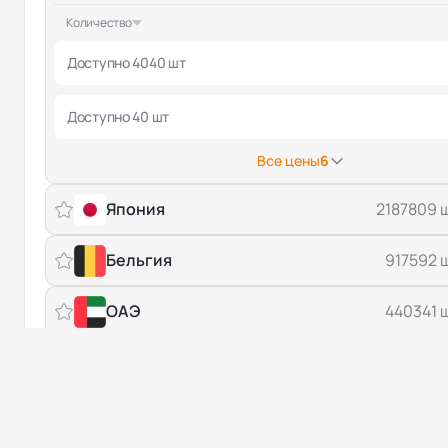
Количество
Доступно 4040 шт
Доступно 40 шт
Все цены
6
Япония
2187809 
Бельгия
917592 
ОАЭ
440341 
Молдова
1988 
от $ 0.45
Количество
Доступно 20 шт