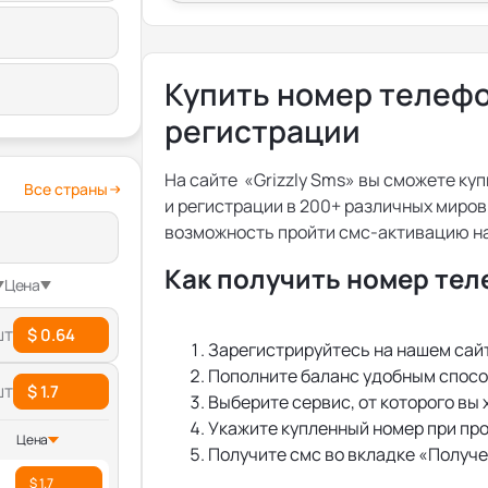
Купить номер телефо
регистрации
На сайте «Grizzly Sms» вы сможете ку
Все страны
и регистрации в 200+ различных мировы
возможность пройти смс-активацию на
Как получить номер тел
Цена
шт
$ 0.64
Зарегистрируйтесь на нашем сай
Пополните баланс удобным спосо
шт
$ 1.7
Выберите сервис, от которого вы 
Укажите купленный номер при пр
Цена
Получите смс во вкладке «Получ
$ 1.7