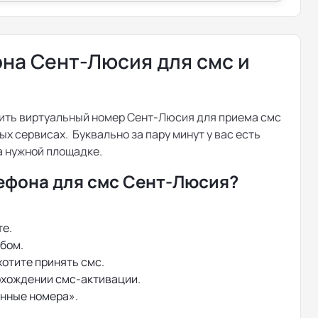
на Сент-Люсия для смс и
пить виртуальный номер Сент-Люсия для приема смс
х сервисах. Буквально за пару минут у вас есть
 нужной площадке.
ефона для смс Сент-Люсия?
те.
бом.
хотите принять смс.
охождении смс-активации.
енные номера».