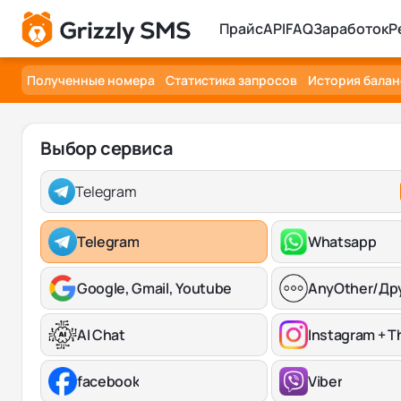
Прайс
API
FAQ
Заработок
Р
Полученные номера
Статистика запросов
История балан
Выбор сервиса
Telegram
Telegram
Whatsapp
Google, Gmail, Youtube
AnyOther/Др
AI Chat
Instagram + T
facebook
Viber