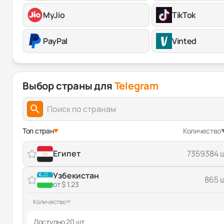
MyJio
TikTok
PayPal
Vinted
Выбор страны для
Telegram
Топ стран
Количество
Египет
7359384 
Узбекистан
865 
от $ 1.23
Количество
Доступно 20 шт