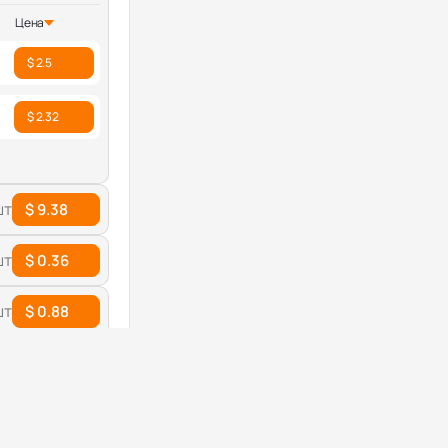
Цена
$ 2.5
$ 2.32
шт
$ 9.38
шт
$ 0.36
шт
$ 0.88
шт
$ 7.57
Цена
$ 7.57