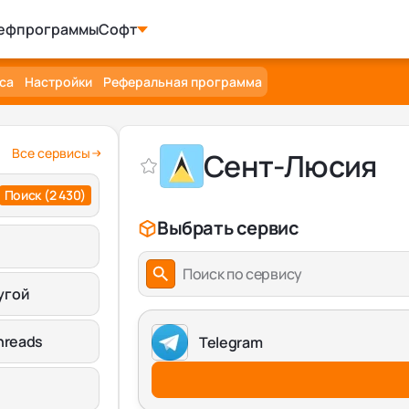
ефпрограммы
Софт
са
Настройки
Реферальная программа
Все сервисы
Сент-Люсия
Поиск
(2 430)
Выбрать сервис
Поиск по сервису
угой
hreads
Telegram