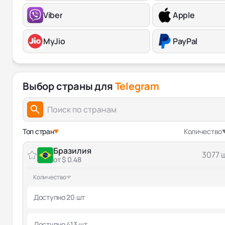
Viber
Apple
MyJio
PayPal
Выбор страны для
Telegram
Топ стран
Количество
Бразилия
3077 
от $ 0.48
Количество
Доступно 20 шт
Доступно 413 шт