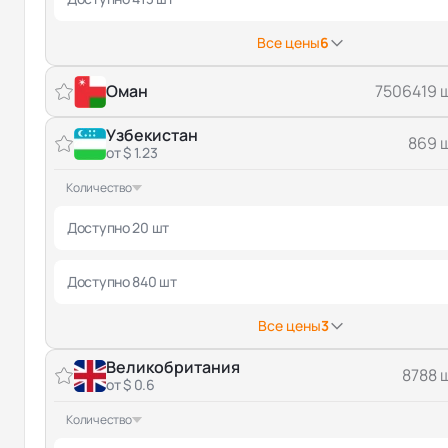
Все цены
6
Оман
7506419 
Узбекистан
869 
от $ 1.23
Количество
Доступно 20 шт
Доступно 840 шт
Все цены
3
Великобритания
8788 
от $ 0.6
Количество