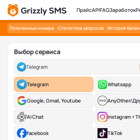
Прайс
API
FAQ
Заработок
Р
Полученные номера
Статистика запросов
История балан
Выбор сервиса
Telegram
Telegram
Whatsapp
Google, Gmail, Youtube
AnyOther/Др
AI Chat
Instagram + T
facebook
TikTok