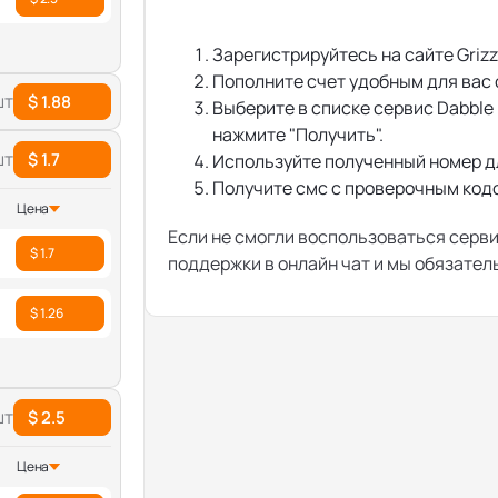
Зарегистрируйтесь на сайте Grizz
Пополните счет удобным для вас
шт
$ 1.88
Выберите в списке сервис Dabble
нажмите "Получить".
шт
$ 1.7
Используйте полученный номер д
Получите смс с проверочным кодом
Цена
Если не смогли воспользоваться серв
$ 1.7
поддержки в онлайн чат и мы обязате
$ 1.26
шт
$ 2.5
Цена