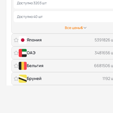
Доступно 3203 шт
Доступно 40 шт
Все цены
6
Япония
5391826 
ОАЭ
3481656 
Бельгия
6681506 
Бруней
1192 
Молдова
1987 
от $ 0.45
Количество
Доступно 20 шт