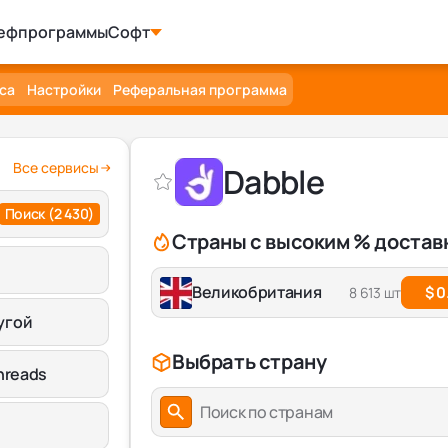
ефпрограммы
Софт
са
Настройки
Реферальная программа
Все сервисы
Dabble
Поиск
(2 430)
Страны с высоким % достав
Великобритания
$ 0
8 613 шт
угой
Выбрать страну
hreads
Поиск по странам