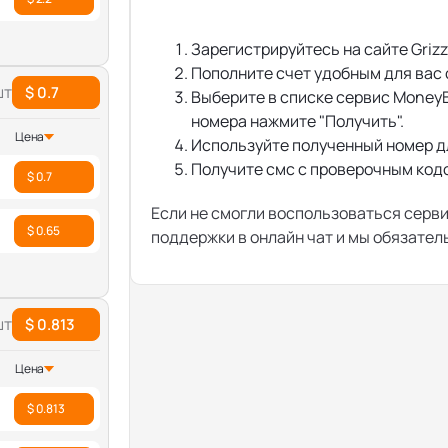
Зарегистрируйтесь на сайте Grizz
Пополните счет удобным для вас
шт
$ 0.7
Выберите в списке сервис Money
номера нажмите "Получить".
Цена
Используйте полученный номер д
Получите смс с проверочным кодом
$ 0.7
Если не смогли воспользоваться серв
$ 0.65
поддержки в онлайн чат и мы обязате
шт
$ 0.813
Цена
$ 0.813