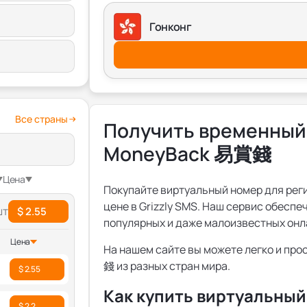
Гонконг
Все страны
Получить временный
MoneyBack 易賞錢
Цена
Покупайте виртуальный номер для ре
цене в Grizzly SMS. Наш сервис обесп
шт
$ 2.55
популярных и даже малоизвестных онл
Цена
На нашем сайте вы можете легко и пр
錢 из разных стран мира.
$ 2.55
Как купить виртуальны
$ 2.2