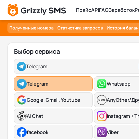
Прайс
API
FAQ
Заработок
Р
Полученные номера
Статистика запросов
История балан
Выбор сервиса
Telegram
Telegram
Whatsapp
Google, Gmail, Youtube
AnyOther/Др
AI Chat
Instagram + T
facebook
Viber