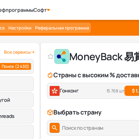
ефпрограммы
Софт
са
Настройки
Реферальная программа
Все сервисы
MoneyBack 
Поиск
(2 430)
Страны с высоким % достав
Гонконг
$ 1
15 768 шт
угой
Выбрать страну
hreads
Поиск по странам