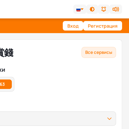
Вход
Регистрация
易賞錢
Все сервисы
ки
.63