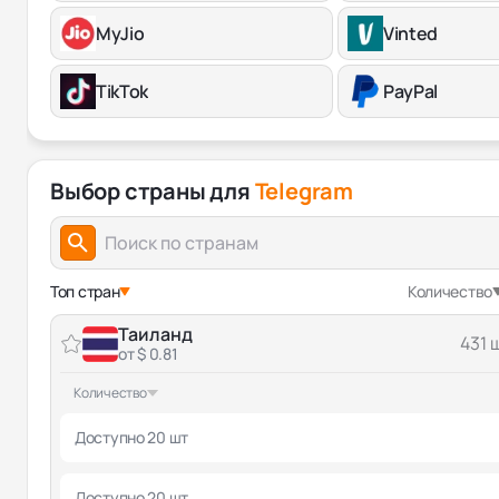
MyJio
Vinted
TikTok
PayPal
Выбор страны для
Telegram
Топ стран
Количество
Таиланд
431 
от $ 0.81
Количество
Доступно 20 шт
Доступно 20 шт