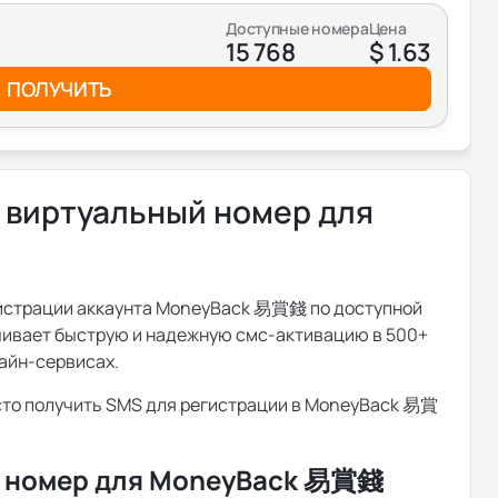
Доступные номера
Цена
15 768
$ 1.63
ПОЛУЧИТЬ
 виртуальный номер для
гистрации аккаунта MoneyBack 易賞錢 по доступной
ечивает быструю и надежную смс-активацию в 500+
айн-сервисах.
осто получить SMS для регистрации в MoneyBack 易賞
й номер для MoneyBack 易賞錢