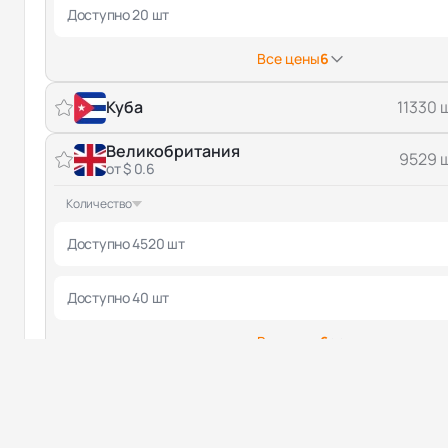
Доступно 20 шт
Все цены
6
Куба
11330 
Великобритания
9529 
от $ 0.6
Количество
Доступно 4520 шт
Доступно 40 шт
Все цены
6
Япония
2268184 
Бельгия
6039002 