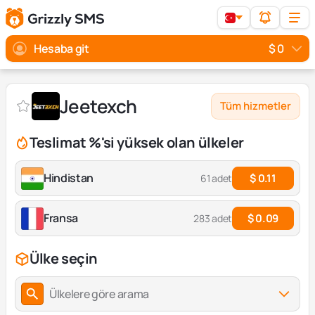
Hesaba git
$ 0
Jeetexch
Tüm hizmetler
Teslimat %'si yüksek olan ülkeler
Hindistan
$ 0.11
61 adet
Fransa
$ 0.09
283 adet
Ülke seçin
Ülkelere göre arama