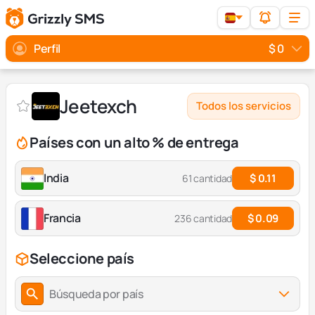
Perfil
$ 0
Jeetexch
Todos los servicios
Países con un alto % de entrega
India
$ 0.11
61 cantidad
Francia
$ 0.09
236 cantidad
Seleccione país
Búsqueda por país