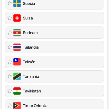
Suecia
Suiza
Surinam
Tailandia
Taiwán
Tanzania
Tayikistán
Timor Oriental