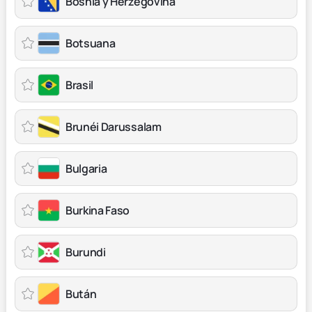
Bosnia y Herzegovina
Botsuana
Brasil
Brunéi Darussalam
Bulgaria
Burkina Faso
Burundi
Bután