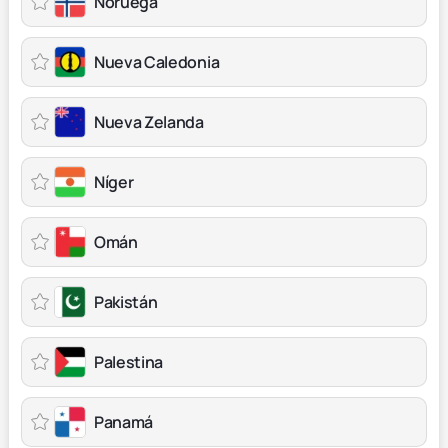
Noruega
Nueva Caledonia
Nueva Zelanda
Níger
Omán
Pakistán
Palestina
Panamá