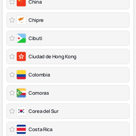
China
Chipre
Cibuti
Ciudad de Hong Kong
Colombia
Comoras
Corea del Sur
Costa Rica