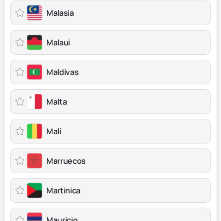
Malasia
Malaui
Maldivas
Malta
Malí
Marruecos
Martinica
Mauricio