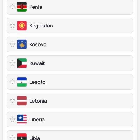
Kenia
Kirguistán
Kosovo
Kuwait
Lesoto
Letonia
Liberia
Libia