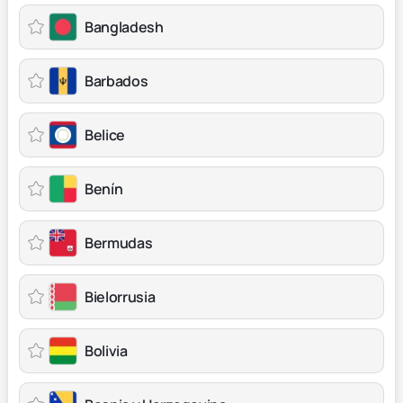
Bangladesh
Barbados
Belice
Benín
Bermudas
Bielorrusia
Bolivia