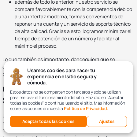
además de todo lo anterior, nuestro servicio se
compara favorablemente con la competencia debido
a una interfaz moderna, formas convenientes de
reponer una cuenta y un servicio de soporte técnico
de alta calidad. Gracias a esto, logramos minimizar el
tiempo de obtención de un número y facilitar al
máximo el proceso.
Lo que también es importante, dondequiera que se
encuentre (en Rusia, EE.UU., Europa, Asia, África), siempre
Usamos cookies para hacer tu
puede comprar fácilmente un número de otro país por SMS.
experiencia en el sitio segura y
cómoda.
Un número de otro país para recibir
Estos datos no se comparten con terceros y solo se utilizan
para mejorar el funcionamiento del sitio. Haz clic en "Aceptar
SMS: precios
todas las cookies" o continúa usando el sitio. Más información
sobre las cookies en nuestra
Política de Privacidad.
Uno de los puntos principales de nuestra política es
Aceptar todas las cookies
Ajustes
mantener los precios de los servicios de SMS generator al
nivel más bajo posible. Esto es posible gracias a las