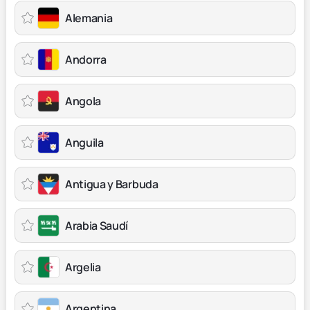
Alemania
Andorra
Angola
Anguila
Antigua y Barbuda
Arabia Saudí
Argelia
Argentina