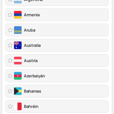
Armenia
Aruba
Australia
Austria
Azerbaiyán
Bahamas
Bahréin