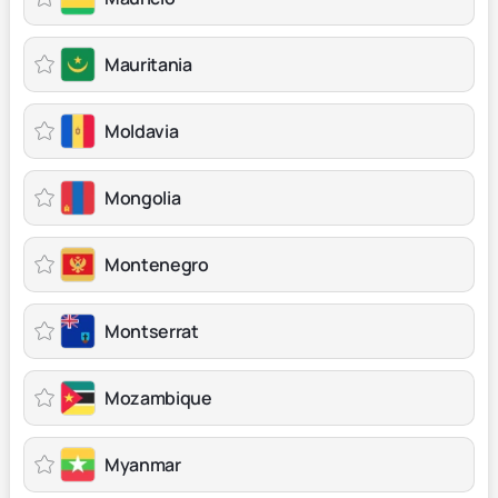
Mauritania
Moldavia
Mongolia
Montenegro
Montserrat
Mozambique
Myanmar