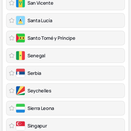
San Vicente
Santa Lucía
Santo Tomé y Príncipe
Senegal
Serbia
Seychelles
Sierra Leona
Singapur