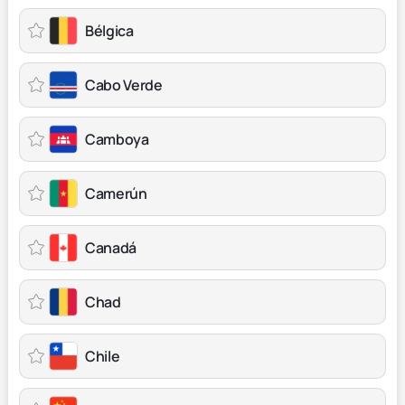
Bélgica
Cabo Verde
Camboya
Camerún
Canadá
Chad
Chile