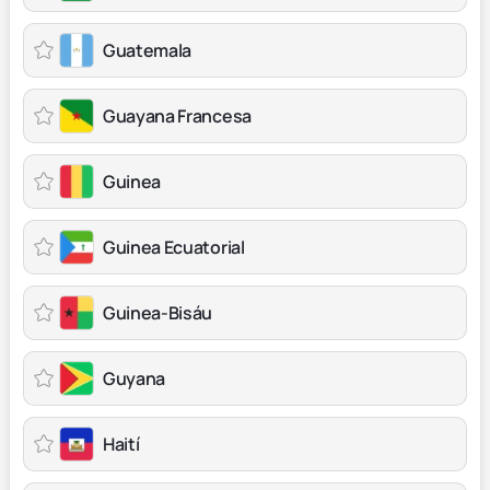
Guatemala
Guayana Francesa
Guinea
Guinea Ecuatorial
Guinea-Bisáu
Guyana
Haití