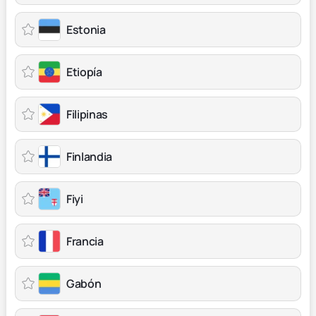
Estonia
Etiopía
Filipinas
Finlandia
Fiyi
Francia
Gabón