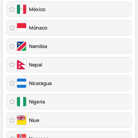
México
Mónaco
Namibia
Nepal
Nicaragua
Nigeria
Niue