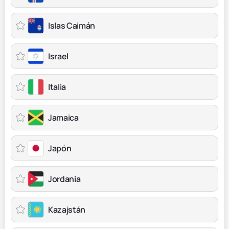
Islas Caimán
Israel
Italia
Jamaica
Japón
Jordania
Kazajstán