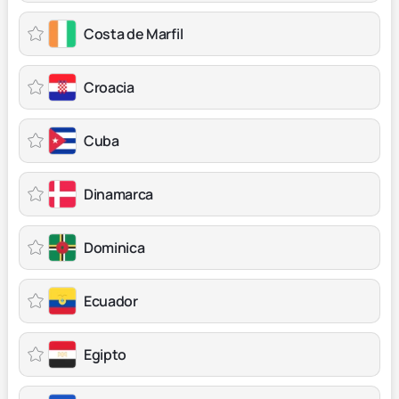
Costa de Marfil
Croacia
Cuba
Dinamarca
Dominica
Ecuador
Egipto