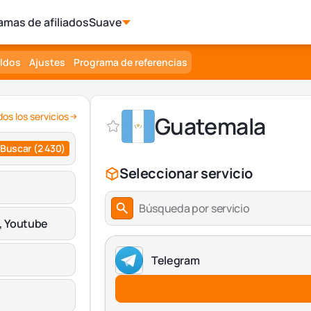
amas de afiliados
Suave
aldos
Ajustes
Programa de referencias
os los servicios
Guatemala
Buscar
(2 430)
Seleccionar servicio
Búsqueda por servicio
, Youtube
Telegram