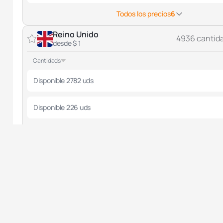
Todos los precios
6
Reino Unido
4936 cantid
desde $ 1
Cantidads
Disponible 2782 uds
Disponible 226 uds
Todos los precios
4
Australia
520 cantid
desde $ 6
Cantidads
Disponible 479 uds
Disponible 21 uds