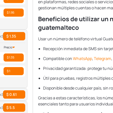
en plataformas, redes sociales o servici
gestionan múltiples cuentas o hacen mark
$ 1.95
Beneficios de utilizar un 
guatemalteco
ad
$ 1.35
Usar un número de teléfono virtual Gua
Precio
Recepción inmediata de SMS sin tarje
$ 1.35
Compatible con
WhatsApp
,
Telegram
,
Privacidad garantizada: protege tu nú
$ 1
Útil para pruebas, registros múltiples 
Disponible desde cualquier país, sin r
ad
$ 0.61
Gracias a estas características, los núm
esenciales tanto para usuarios individua
ad
$ 5.5