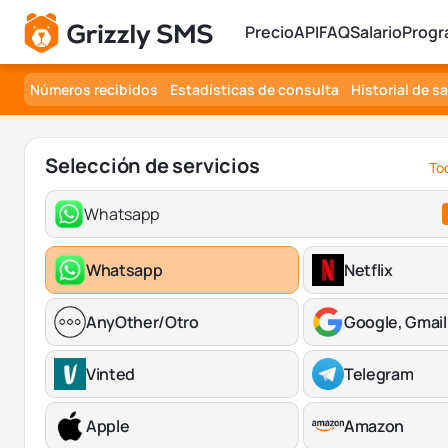
Precio
API
FAQ
Salario
Progr
Números recibidos
Estadísticas de consulta
Historial de s
Selección de servicios
Tod
Whatsapp
Whatsapp
Netflix
AnyOther/Otro
Google, Gmail
Vinted
Telegram
Apple
Amazon