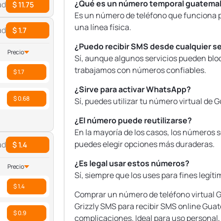
¿Qué es un número temporal guatema
ad
$ 11.75
Es un número de teléfono que funciona po
una línea física.
ad
$ 1.7
¿Puedo recibir SMS desde cualquier se
Precio
Sí, aunque algunos servicios pueden blo
trabajamos con números confiables.
$ 1.7
¿Sirve para activar WhatsApp?
$ 0.68
Sí, puedes utilizar tu número virtual de
¿El número puede reutilizarse?
En la mayoría de los casos, los números 
puedes elegir opciones más duraderas.
ad
$ 1.4
¿Es legal usar estos números?
Precio
Sí, siempre que los uses para fines legít
$ 1.4
Comprar un número de teléfono virtual G
Grizzly SMS para recibir SMS online Guat
$ 0.9
complicaciones. Ideal para uso personal,