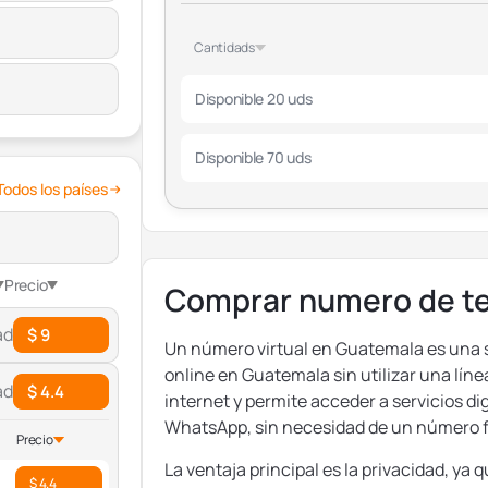
Cantidads
Disponible 20 uds
Disponible 70 uds
Todos los países
Precio
Comprar numero de te
ad
$ 9
Un número virtual en Guatemala es una s
online en Guatemala sin utilizar una lín
ad
$ 4.4
internet y permite acceder a servicios d
WhatsApp, sin necesidad de un número f
Precio
La ventaja principal es la privacidad, ya
$ 4.4