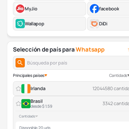
MyJio
facebook
Wallapop
DiDi
Selección de país para
Whatsapp
Principales países
Cantidads
Irlanda
12044580 cantid
Brasil
3342 cantid
desde $ 1.59
Cantidads
Disponible 20 uds