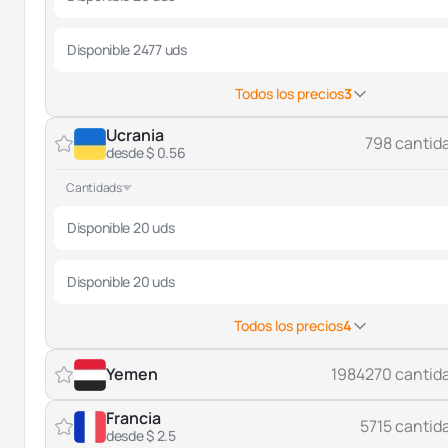
Disponible 2477 uds
Todos los precios
3
Ucrania
798 cantid
desde $ 0.56
Cantidads
Disponible 20 uds
Disponible 20 uds
Todos los precios
4
Yemen
1984270 cantid
Francia
5715 cantid
desde $ 2.5