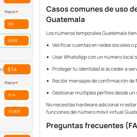
Casos comunes de uso de
Precio
Guatemala
$ 5
Los números temporales Guatemala tiene
$ 3.13
Verificar cuentas en redes sociales o
Usar WhatsApp con un número local si
Proteger tu identidad al acceder a se
ad
$ 1.4
Recibir mensajes de confirmación de 
Precio
Gestionar múltiples perfiles desde un s
$ 1.4
No necesitas hardware adicional ni estar
funciones del número móvil virtual Guat
$ 0.875
Preguntas frecuentes (F