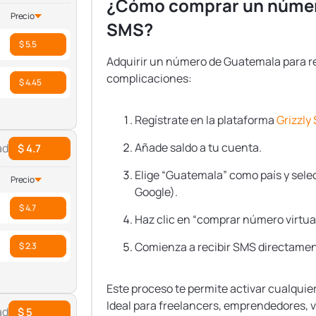
¿Cómo comprar un número
Precio
SMS?
$ 5.5
Adquirir un número de Guatemala para re
complicaciones:
$ 4.45
Regístrate en la plataforma
Grizzly
Añade saldo a tu cuenta.
ad
$ 4.7
Elige “Guatemala” como país y sele
Precio
Google).
$ 4.7
Haz clic en “comprar número virtua
Comienza a recibir SMS directamen
$ 2.3
Este proceso te permite activar cualqui
Ideal para freelancers, emprendedores, v
ad
$ 5