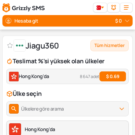
Hesaba git
$ 0
Jiagu360
Tüm hizmetler
Teslimat %'si yüksek olan ülkeler
Hong Kong'da
$ 0.69
8 647 adet
Ülke seçin
Ülkelere göre arama
Hong Kong'da