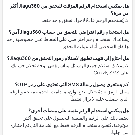
هل يمكنني استخدام الرقم المؤقت للتحقق من Jiagu360 أكثر
من مرة؟
لا، يُستخدم الرقم عادةً لإجراء تحقق واحد فقط.
هل استخدام رقم افتراضي للتحقق من حساب Jiagu360 آمن؟
يساعدك استخدام رقم افتراضي على الحفاظ على خصوصية رقم
هاتفك الشخصي أثناء عملية التحقق.
هل أحتاج إلى تثبيت تطبيق لاستلام رموز التحقق من Jiagu360؟
لا، يمكنك استلام جميع الرسائل مباشرة في لوحة تحكم حسابك
على Grizzly SMS.
كم يستغرق وصول رسالة SMS التي تحتوي على رمز OTP؟
يصل الرمز عادةً خلال بضع ثوانٍ، ما دامت الخدمة متاحة والرقم
الذي حصلت عليه لا يزال نشطًا.
هل يمكنني استخدام الرقم نفسه على منصات أخرى؟
يعتمد ذلك على الرقم والمنصة. للحصول على تحقق أكثر
موثوقية، يُنصح باستخدام الرقم فقط مع الخدمة التي تم اختياره
من أجلها.