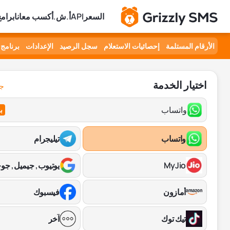
السعر
API
أ.ش.أ
كسب معانا
برامج
الأرقام المستلمة
إحصائيات الاستعلام
سجل الرصيد
الإعدادات
برنامج 
اختيار الخدمة
جم
واتساب
ب
واتساب
تيليجرام
MyJio
يوتيوب, جيميل, جو
أمازون
فيسبوك
تيك توك
آخر