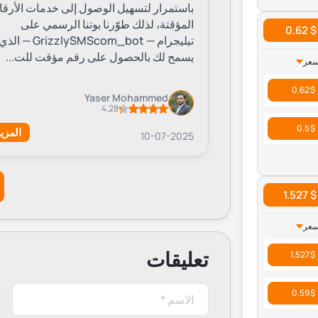
باستمرار لتسهيل الوصول إلى خدمات الأرقا
المؤقتة، لذلك طوّرنا بوتنا الرسمي على
$ 0.62
يستفيد من خدمة Grizzly SMS كل من:
تيليجرام — GrizzlySMScom_bot — الذ
يسمح لك بالحصول على رقم مؤقت للت...
سعر
المستخدمين الذين يريدون إنشاء حسابات تجريب
$ 0.62
Yaser Mohammed
العاملين في التسويق الإلكتروني لتسجيل حساب
4.28
المطورين الذين يختبرون خدمات تحقق الرسائل
$ 0.5
المزي
10-07-2025
الأفراد الذين يريدون حماية بياناتهم الشخصية.
مهم
كما أن الخدمة مثالية أيضًا لمن يبحثون عن
$ 1.527
سعر
لماذا Grizzly SMS هو الأفضل؟
تعليقات
$ 1.527
$ 0.59
شغالة دائمًا:
الخدمة موثوقة ومحدثة باستمرار.