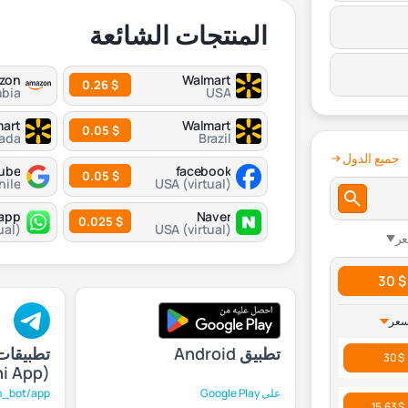
المنتجات الشائعة
zon
Walmart
$ 0.26
bia
USA
art
Walmart
$ 0.05
ada
Brazil
جميع الدول
facebook
$ 0.05
hile
USA (virtual)
app
Naver
$ 0.025
ual)
USA (virtual)
عر
$ 30
سعر
تطبيق Android
تطبيقات
$ 30
(Mini App)
على Google Play
_bot/app →
$ 15.63