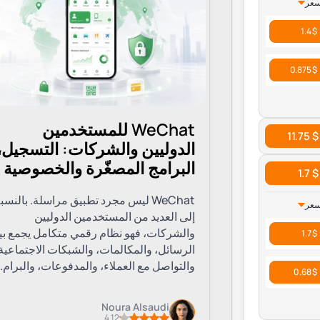
سعر
حماية خصوصيتك عند استخدام المواقع والخدما
الأرقام متجددة دائمًا وتُحذف تلقائيًا بعد فترة لل
$ 1.4
$ 0.875
ما هي استخدامات الرق
WeChat للمستخدمين
$ 11.75
يمكنك استخدام ارقام هاتف وهمية في العديد من
الدوليين والشركات: التسجيل،
البرامج المصغّرة والخصوصية
$ 1.7
إنشاء حسابات جديدة على مواقع التواصل الاجت
WeChat ليس مجرد تطبيق مراسلة. بالنسب
سعر
اختبار التطبيقات والخدمات الجديدة دون تقديم 
إلى العديد من المستخدمين الدوليين
التحقق من الرسائل النصية الواردة من مواقع أج
والشركات، فهو نظام رقمي متكامل يجمع بي
$ 1.7
التمتع بالخصوصية عند التعامل مع مواقع البيع وا
الرسائل، والمكالمات، والشبكات الاجتماعية
استقبال رسائل مؤقتة لغرض معين دون الحاجة إلى 
والتواصل مع العملاء، والمدفوعات، والبرام..
$ 0.68
Noura Alsaudi
4.12