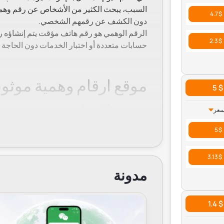
السبب، يبحث الكثير من الأشخاص عن رقم وهمي
$ 4.7
دون الكشف عن رقمهم الشخصي.
الرقم الوهمي هو رقم هاتف مؤقت يتم إنشاؤه رقم
$ 2.3
حسابات متعددة أو اختبار الخدمات دون الحاجة إلى شريح
موقع ارقام وهمية موثوق
$ 5
جميع الدول
سعر
$ 5
يوفر موقع Grizzly SMS تجربة
رقم وهمي لاستقبال الرسائل النصية بشكل فوري. 
$ 3.13
مدونة
يدعم أكثر من 150 دولة، مما يتيح لك اختيار رقم جوال وهمي من أي مكان في العالم.
واجهة سهلة الاستخدام وسريعة لتلقي الرسائل ا
$ 1.4
أسعار منخفضة تبدأ من أقل من دولار واحد لكل 
إمكانية استخدام الأرقام لتفعيل مختلف الخدمات