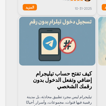
عبر Grizzly SMS
د
المزيد
10-31-2025
ها.
على رقم وهمي".
كيف تفتح حساب تيليجرام
رنت.
إضافي وتفعل الدخول بدون
رقمك الشخصي
تيليجرام ليس مجرد تطبيق محادثة، بل مدينة
همية؟
رقمية فيها قنوات، مجموعات، وأسرار. أحيانًا