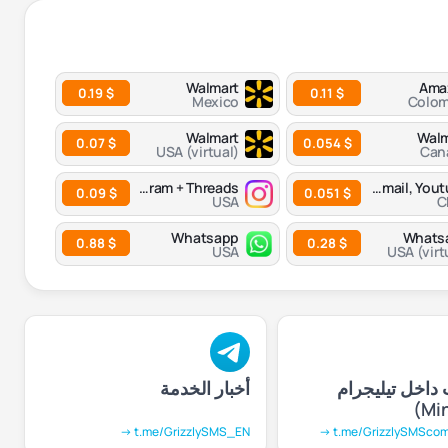
Walmart
Ama
$ 0.19
$ 0.11
Mexico
Colom
Walmart
Walm
$ 0.07
$ 0.054
USA (virtual)
Can
Instagram + Threads
Google, Gmail, Youtube
$ 0.09
$ 0.051
USA
C
Whatsapp
Whats
$ 0.88
$ 0.28
USA
USA (virt
 داخل تيليجرام
أخبار الخدمة
t.me/GrizzlySMS_EN →
t.me/GrizzlySMScom