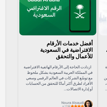
ت دون الإفصاح عن رقمك الحقيقي.
استخدام الآمن.
م الوهمي؟
أفضل خدمات الأرقام
 السيناريوهات، ومن أبرزها:
الافتراضية في السعودية
للأعمال والتحقق
ماعي.
ة
ازدادت الحاجة إلى الأرقام الهاتفية الافتراضية
رقمك الفعلي.
في المملكة العربية السعودية بشكل ملحوظ
نبية أو مشبوهة.
ن
مع توسّع الشركات في العالم الرقمي وسعي
لشراء أو الإعلانات.
،
الأفراد لطرق أكثر أمانًا للتحقق من الحسابات
بطاقة SIM.
.
أو إدارة الاتصالات...
Noura Alsaudi
4.12