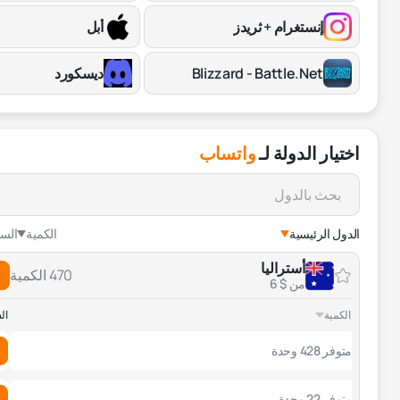
إنستغرام + ثريدز
أبل
Blizzard - Battle.Net
ديسكورد
اختيار الدولة لـ
واتساب
الدول الرئيسية
الكمية
الس
أستراليا
470 الكمية
من $ 6
الكمية
ال
متوفر 428 وحدة
متوفر 22 وحدة