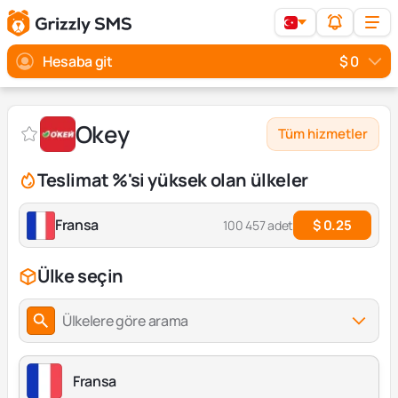
Hesaba git
$ 0
Okey
Tüm hizmetler
Teslimat %'si yüksek olan ülkeler
Fransa
$ 0.25
100 457 adet
Ülke seçin
Ülkelere göre arama
Fransa