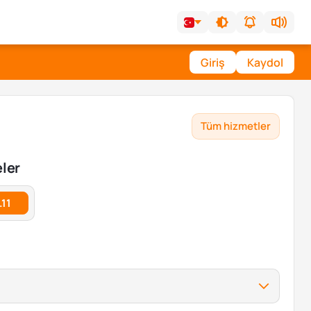
Giriş
Kaydol
Tüm hizmetler
eler
.11