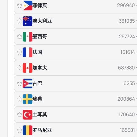
菲律宾
296940
澳大利亚
331085
墨西哥
257724
法国
161614
加拿大
687880
古巴
6255
瑞典
200864
土耳其
170640
罗马尼亚
165581