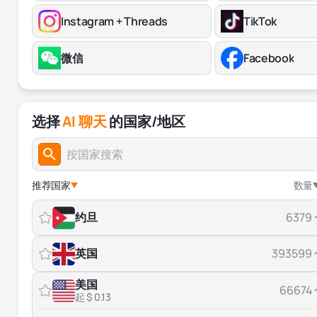
Instagram + Threads
TikTok
微信
Facebook
选择
AI 聊天
的国家/地区
推荐国家
数量
约旦
6379
英国
393599
美国
66674
起 $ 0.13