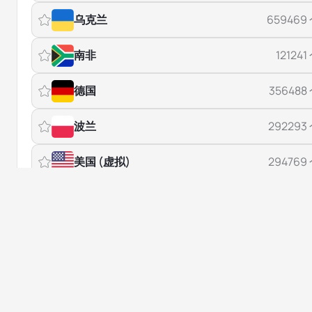
乌克兰
659469
南非
121241
德国
356488
波兰
292293
美国 (虚拟)
294769
亚美尼亚
171503
印度
264063
哥伦比亚
326481
爱沙尼亚
148997