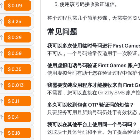
使用该号码接收验证短信。
 个
$ 0.09
整个过程只需几个简单步骤，无需实体 SI
 个
$ 3.25
常见问题
 个
$ 0.29
我可以多次使用临时号码进行 First Game
 个
不可以，一个号码通常仅适用于一次验证
$ 0.59
使用虚拟电话号码验证 First Games 账
 个
$ 0.35
使用虚拟号码有助于您在验证过程中保护
 个
我需要安装应用程序才能接收来自 First G
$ 0.013
不需要，您可以直接在 Grizzly SMS
 个
$ 0.11
多久可以收到包含 OTP 验证码的短信？
只要服务可用且所购号码仍处于有效状态
 个
$ 0.4
我可以在其他平台上使用同一个号码吗？
这取决于具体号码和平台。为了提高验证
 个
$ 0.18