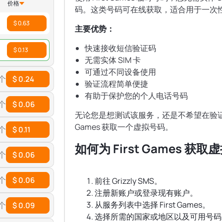
价格
码。这类号码可在线获取，适合用于一次
$ 0.63
主要优势：
快速接收短信验证码
$ 0.13
无需实体 SIM 卡
可通过不同设备使用
 个
$ 0.24
验证流程简单便捷
有助于保护您的个人电话号码
 个
$ 0.06
无论您是想测试该服务，还是不希望在验证过
Games 获取一个虚拟号码。
 个
$ 0.11
如何为 First Games 获
 个
$ 0.06
 个
$ 0.06
前往 Grizzly SMS。
注册新账户或登录现有账户。
从服务列表中选择 First Games。
 个
$ 0.09
选择所需的国家或地区以及可用号码