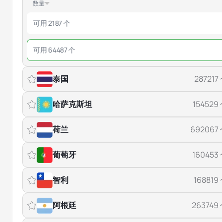
数量
可用 2187 个
可用 64487 个
泰国
287217
哈萨克斯坦
154529
荷兰
692067
葡萄牙
160453
智利
168819
阿根廷
263749