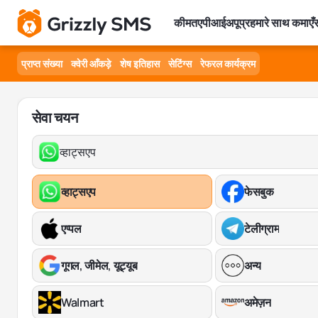
कीमत
एपीआई
अपूप्र
हमारे साथ कमाएँ
स
प्राप्त संख्या
क्वेरी आँकड़े
शेष इतिहास
सेटिंग्स
रेफरल कार्यक्रम
सेवा चयन
व्हाट्सएप
व्हाट्सएप
फेसबुक
एप्पल
टेलीग्राम
गूगल, जीमेल, यूट्यूब
अन्य
Walmart
अमेज़न