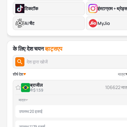
टिकटॉक
इंस्टाग्राम + थ्रेड्
AI चैट
MyJio
के लिए देश चयन
व्हाट्सएप
शीर्ष देश
मात्रा
ब्राजील
106622 मात्
से $ 1.59
मात्रा
उपलब्ध 20 इकाई
उपलब्ध 1179 इकाई