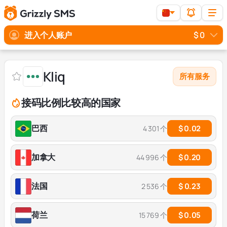
进入个人账户
$ 0
Kliq
所有服务
接码比例比较高的国家
巴西
$ 0.02
4 301 个
加拿大
$ 0.20
44 996 个
法国
$ 0.23
2 536 个
荷兰
$ 0.05
15 769 个