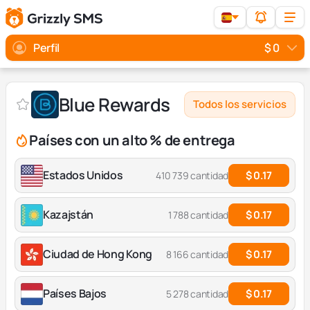
Perfil
$ 0
Blue Rewards
Todos los servicios
Países con un alto % de entrega
Estados Unidos
$ 0.17
410 739 cantidad
Kazajstán
$ 0.17
1 788 cantidad
Ciudad de Hong Kong
$ 0.17
8 166 cantidad
Países Bajos
$ 0.17
5 278 cantidad