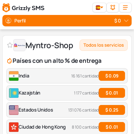
Perfil
$ 0
Myntro-Shop
Todos los servicios
Países con un alto % de entrega
India
$ 0.09
16 161 cantidad
Kazajstán
$ 0.01
1 177 cantidad
Estados Unidos
$ 0.25
131 076 cantidad
Ciudad de Hong Kong
$ 0.01
8 100 cantidad