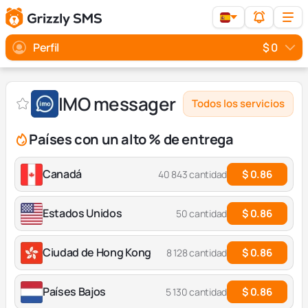
Perfil
$ 0
IMO messager
Todos los servicios
Países con un alto % de entrega
Canadá
$ 0.86
40 843 cantidad
Estados Unidos
$ 0.86
50 cantidad
Ciudad de Hong Kong
$ 0.86
8 128 cantidad
Países Bajos
$ 0.86
5 130 cantidad