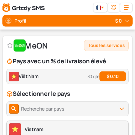
Profil
$ 0
VieON
Tous les services
Pays avec un % de livraison élevé
Viêt Nam
$ 0.10
80 qté
Sélectionner le pays
Recherche par pays
Vietnam