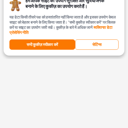
हम आपके साइट का उपयोग सुरक्षित और सुविधाजनक
बनाने के लिए कुकीज़ का उपयोग करते हैं।
यह डेटा किसी तीसरे पक्ष को हस्तांतरित नहीं किया जाता है और इसका उपयोग केवल
साइट को बेहतर बनाने के लिए किया जाता है। "सभी कुकीज़ स्वीकार करें" पर क्लिक
करें या साइट का उपयोग जारी रखें। कुकीज़ के बारे में अधिक जानें
व्यक्तिगत डेटा
प्रोसेसिंग नीति
सभी कुकीज़ स्वीकार करें
सेटिंग्स