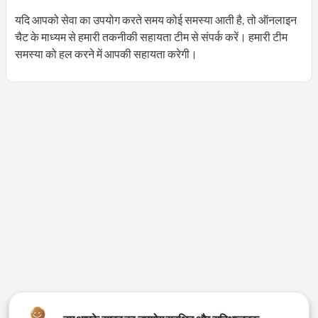
यदि आपको सेवा का उपयोग करते समय कोई समस्या आती है, तो ऑनलाइन
चैट के माध्यम से हमारी तकनीकी सहायता टीम से संपर्क करें। हमारी टीम
समस्या को हल करने में आपकी सहायता करेगी।