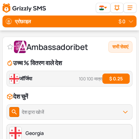
प्रोफ़ाइल
$ 0
Ambassadoribet
सभी सेवाएं
उच्च % वितरण वाले देश
जॉर्जिया
$ 0.25
100 100 मात्रा
देश चुनें
देश द्वारा खोजें
Georgia