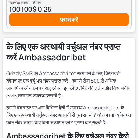
उपलब्ध संख्या
कीमत
100 100
$ 0.25
प्राप्त करें
के लिए एक अस्थायी वर्चुअल नंबर प्राप्त
करें Ambassadoribet
Grizzly SMS पर Ambassadoribet सत्यापन के लिए किफायती
कीमत पर एक वर्चुअल नंबर प्राप्त करें। हमारी सेवा 500 से अधिक
लोकप्रिय और कम प्रसिद्ध ऑनलाइन प्लेटफ़ॉर्म के लिए तेज़ और विश्वसनीय
SMS सत्यापन उपलब्ध कराती है।
हमारी वेबसाइट पर आप विभिन्न देशों में उपलब्ध Ambassadoribet के
लिए एक अस्थायी वर्चुअल नंबर आसानी से चुन सकते हैं और अपना व्यक्तिगत
फ़ोन नंबर साझा किए बिना सत्यापन कोड प्राप्त कर सकते हैं।
Ambassadoribet के लिए वर्चुअल नंबर कैसे