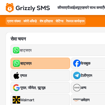
कीमत
एपीआई
अपूप्र
हमारे साथ कमाएँ
स
प्राप्त संख्या
क्वेरी आँकड़े
शेष इतिहास
सेटिंग्स
रेफरल कार्यक्रम
सेवा चयन
व्हाट्सएप
व्हाट्सएप
फेसबुक
एप्पल
टेलीग्राम
गूगल, जीमेल, यूट्यूब
अन्य
Walmart
अमेज़न