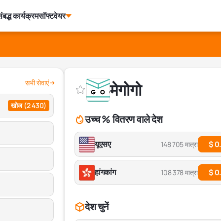
ंबद्ध कार्यक्रम
सॉफ्टवेयर
सभी सेवाएं
मेगोगो
खोज
(2 430)
उच्च % वितरण वाले देश
यूएसए
$ 0
148 705 मात्रा
हांगकांग
$ 0
108 378 मात्रा
देश चुनें