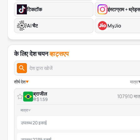
टिकटॉक
इंस्टाग्राम + थ्रेड्
AI चैट
MyJio
के लिए देश चयन
व्हाट्सएप
शीर्ष देश
मात्रा
ब्राजील
107910 मात्
से $ 1.59
मात्रा
उपलब्ध 20 इकाई
उपलब्ध 2239 इकाई