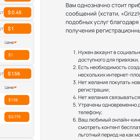
Вам однозначно стоит при
шт
$ 0.45
сообщений (кстати, «Grizzl
подобных услуг благодаря
шт
$ 1
получения регистрационны
Цена
Нужен аккаунт в социальн
$ 1
доступного для привязки, 
Есть необходимость созда
шт
$ 1.56
нескольких интернет-пло
Нет желания покупать нов
Цена
регистрации;
Нет желания связываться
$ 1.56
Утрачены одновременно д
телефону;
$ 0.779
Ваш любимый онлайн-кино
смотреть контент бесплат
льготный период на как м