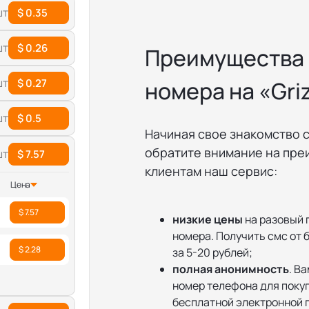
шт
$ 0.35
шт
$ 0.26
Преимущества 
шт
$ 0.27
номера на «Gri
шт
$ 0.5
Начиная свое знакомство 
обратите внимание на пре
шт
$ 7.57
клиентам наш сервис:
Цена
$ 7.57
низкие цены
на разовый 
номера. Получить смс от
$ 2.28
за 5-20 рублей;
полная анонимность
. В
номер телефона для поку
бесплатной электронной 