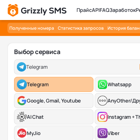
Прайс
API
FAQ
Заработок
Р
Полученные номера
Статистика запросов
История балан
Выбор сервиса
Telegram
Telegram
Whatsapp
Google, Gmail, Youtube
AnyOther/Др
AI Chat
Instagram + T
MyJio
Viber