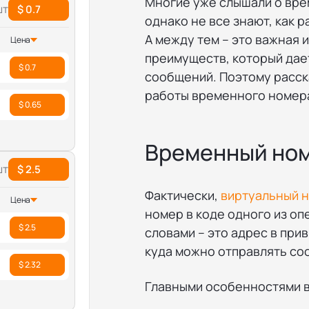
Многие уже слышали о вре
шт
$ 0.7
однако не все знают, как 
А между тем – это важная 
Цена
преимуществ, который дае
$ 0.7
сообщений. Поэтому расск
работы временного номер
$ 0.65
Временный ном
шт
$ 2.5
Фактически,
виртуальный 
Цена
номер в коде одного из о
$ 2.5
словами – это адрес в пр
куда можно отправлять с
$ 2.32
Главными особенностями в