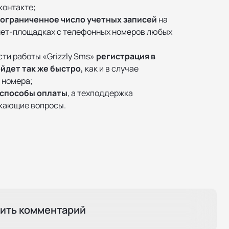
контакте;
еограниченное число учетных записей
на
нет-площадках с телефонных номеров любых
ти работы «Grizzly Sms»
регистрация в
йдет так же быстро,
как и в случае
 номера;
 способы оплаты
, а техподдержка
кающие вопросы.
ить комментарий