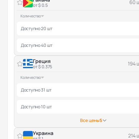
60 
от $ 0.5
Количество
Доступно 20 шт
Доступно 40 шт
Греция
194 
от $ 0.375
Количество
Доступно 31 шт
Доступно 10 шт
Все цены
5
Украина
214 
от $ 1