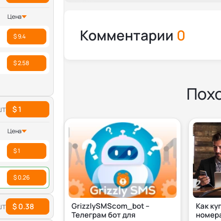
Цена
Комментарии
0
$ 9.4
$ 2.58
Пох
шт
$ 1
Цена
$ 1
$ 0.26
шт
GrizzlySMScom_bot –
Как ку
$ 0.38
Телеграм бот для
номера