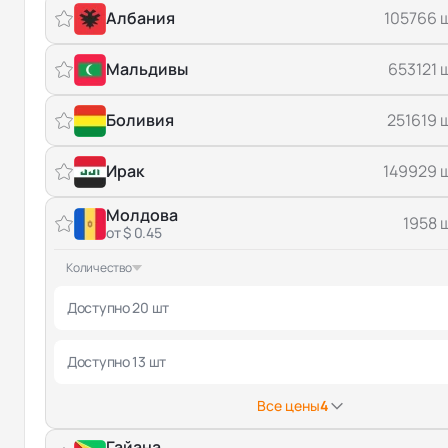
Албания
105766 
Мальдивы
653121 
Боливия
251619 
Ирак
149929 
Молдова
1958 
от $ 0.45
Количество
Доступно 20 шт
Доступно 13 шт
Все цены
4
Гайана