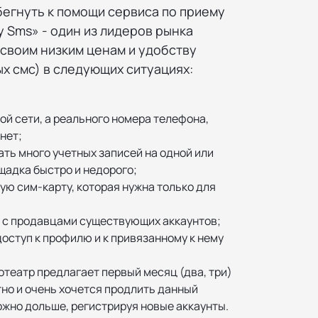
бегнуть к помощи сервиса по приему
y Sms» - один из лидеров рынка
 своим низким ценам и удобству
х смс) в следующих ситуациях:
ой сети, а реального номера телефона,
нет;
ть много учетных записей на одной или
щадка быстро и недорого;
ую сим-карту, которая нужна только для
 с продавцами существующих аккаунтов;
оступ к профилю и к привязанному к нему
театр предлагает первый месяц (два, три)
но и очень хочется продлить данный
ожно дольше, регистрируя новые аккаунты.