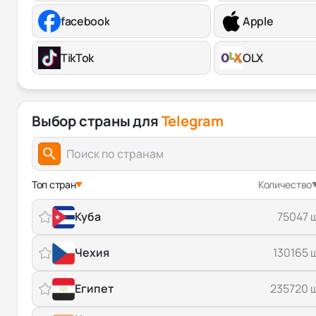
facebook
Apple
TikTok
OLX
Выбор страны для
Telegram
Топ стран
Количество
Куба
75047 
Чехия
130165 
Египет
235720 