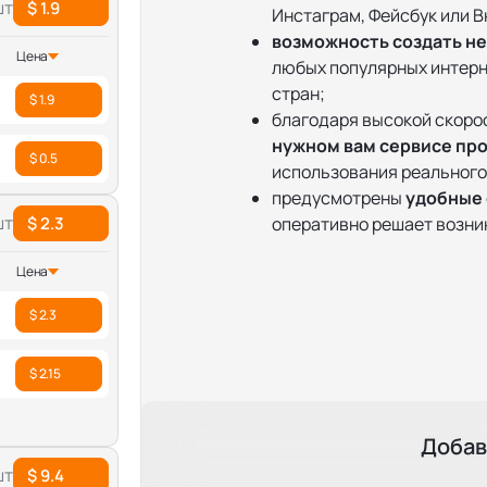
шт
$ 1.9
Инстаграм, Фейсбук или В
возможность создать н
Цена
любых популярных интер
стран;
$ 1.9
благодаря высокой скорос
нужном вам сервисе про
$ 0.5
использования реального
предусмотрены
удобные
шт
$ 2.3
оперативно решает возни
Цена
$ 2.3
$ 2.15
Добав
шт
$ 9.4