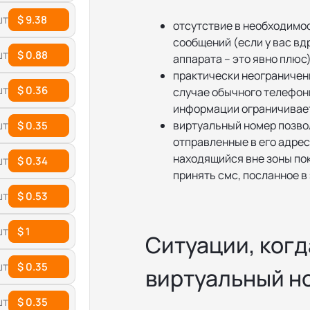
шт
$ 9.38
отсутствие в необходимо
сообщений (если у вас вд
шт
$ 0.88
аппарата – это явно плюс)
практически неограничен
шт
$ 0.36
случае обычного телефон
информации ограничивает
виртуальный номер позво
шт
$ 0.35
отправленные в его адрес
находящийся вне зоны по
шт
$ 0.34
принять смс, посланное в 
шт
$ 0.53
шт
$ 1
Ситуации, ког
шт
$ 0.35
виртуальный н
шт
$ 0.35