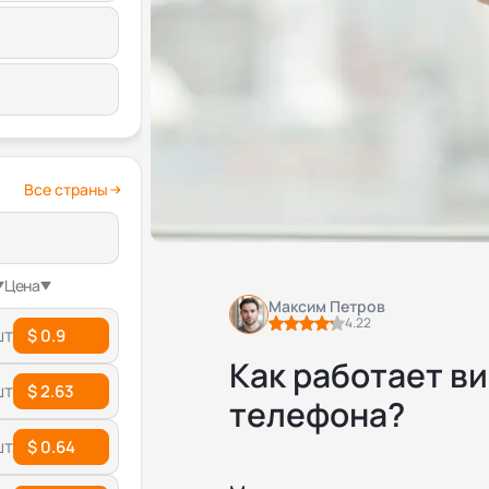
Все страны
Цена
Максим Петров
4.22
шт
$ 0.9
Как работает в
шт
$ 2.63
телефона?
шт
$ 0.64