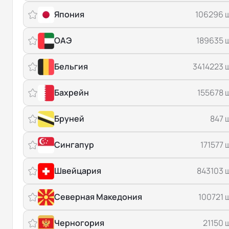
Япония
106296 
ОАЭ
189635 
Бельгия
3414223 
Бахрейн
155678 
Бруней
847 
Сингапур
171577 
Швейцария
843103 
Северная Македония
100721 
Черногория
21150 