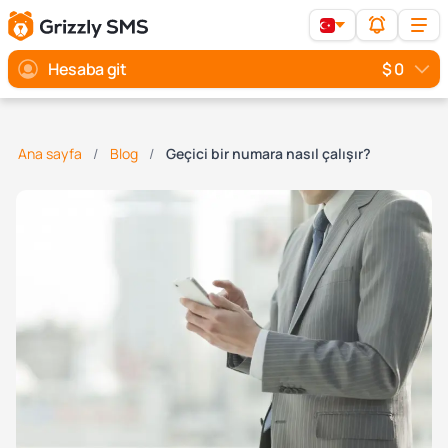
Hesaba git
$ 0
Ana sayfa
Blog
Geçici bir numara nasıl çalışır?