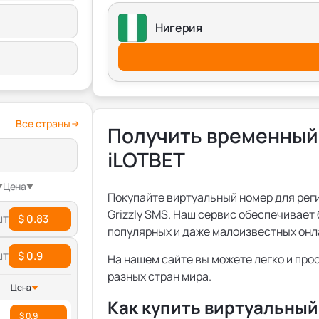
Нигерия
Все страны
Получить временный
iLOTBET
Цена
Покупайте виртуальный номер для реги
Grizzly SMS. Наш сервис обеспечивае
шт
$ 0.83
популярных и даже малоизвестных онл
шт
$ 0.9
На нашем сайте вы можете легко и про
разных стран мира.
Цена
Как купить виртуальный
$ 0.9