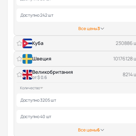
Доступно 242 шт
Все цены
3
Куба
230886 
Швеция
10176128 
Великобритания
8214 
от $ 0.6
Количество
Доступно 3205 шт
Доступно 40 шт
Все цены
6