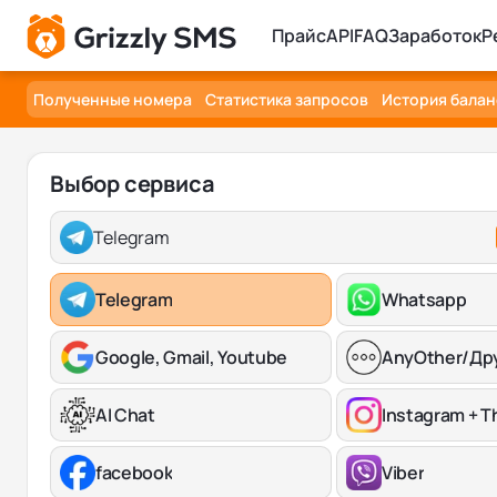
Прайс
API
FAQ
Заработок
Р
Полученные номера
Статистика запросов
История балан
Выбор сервиса
Telegram
Telegram
Whatsapp
Google, Gmail, Youtube
AnyOther/Др
AI Chat
Instagram + T
facebook
Viber