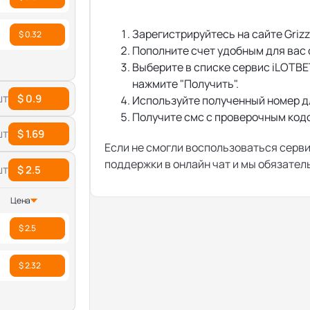
Зарегистрируйтесь на сайте Grizz
$ 0.32
Пополните счет удобным для вас
Выберите в списке сервис iLOTBE
нажмите "Получить".
шт
$ 0.9
Используйте полученный номер д
Получите смс с проверочным кодом
шт
$ 1.69
Если не смогли воспользоваться серв
поддержки в онлайн чат и мы обязате
шт
$ 2.5
Цена
$ 2.5
$ 2.32