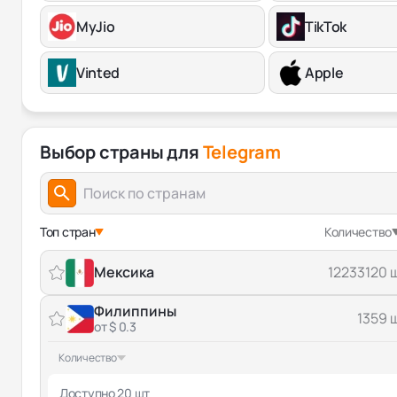
MyJio
TikTok
Vinted
Apple
Выбор страны для
Telegram
Топ стран
Количество
Мексика
12233120 
Филиппины
1359 
от $ 0.3
Количество
Доступно 20 шт