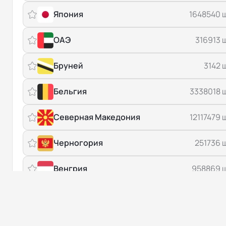
Япония
1648540 
ОАЭ
316913 
Бруней
3142 
Бельгия
3338018 
Северная Македония
12117479 
Черногория
251736 
Венгрия
958869 
Беларусь
40 
от $ 1
Количество