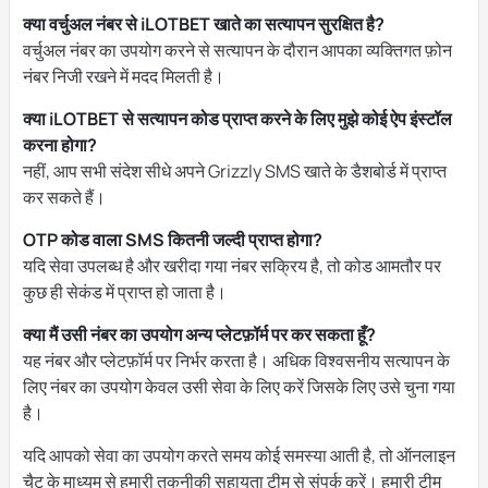
क्या वर्चुअल नंबर से iLOTBET खाते का सत्यापन सुरक्षित है?
वर्चुअल नंबर का उपयोग करने से सत्यापन के दौरान आपका व्यक्तिगत फ़ोन
नंबर निजी रखने में मदद मिलती है।
क्या iLOTBET से सत्यापन कोड प्राप्त करने के लिए मुझे कोई ऐप इंस्टॉल
करना होगा?
नहीं, आप सभी संदेश सीधे अपने Grizzly SMS खाते के डैशबोर्ड में प्राप्त
कर सकते हैं।
OTP कोड वाला SMS कितनी जल्दी प्राप्त होगा?
यदि सेवा उपलब्ध है और खरीदा गया नंबर सक्रिय है, तो कोड आमतौर पर
कुछ ही सेकंड में प्राप्त हो जाता है।
क्या मैं उसी नंबर का उपयोग अन्य प्लेटफ़ॉर्म पर कर सकता हूँ?
यह नंबर और प्लेटफ़ॉर्म पर निर्भर करता है। अधिक विश्वसनीय सत्यापन के
लिए नंबर का उपयोग केवल उसी सेवा के लिए करें जिसके लिए उसे चुना गया
है।
यदि आपको सेवा का उपयोग करते समय कोई समस्या आती है, तो ऑनलाइन
चैट के माध्यम से हमारी तकनीकी सहायता टीम से संपर्क करें। हमारी टीम