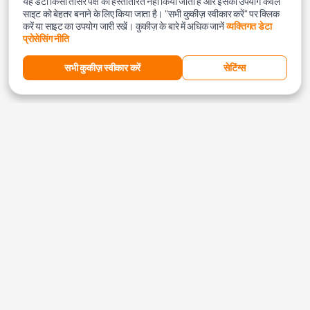
यह डेटा किसी तीसरे पक्ष को हस्तांतरित नहीं किया जाता है और इसका उपयोग केवल
साइट को बेहतर बनाने के लिए किया जाता है। "सभी कुकीज़ स्वीकार करें" पर क्लिक
करें या साइट का उपयोग जारी रखें। कुकीज़ के बारे में अधिक जानें
व्यक्तिगत डेटा
प्रोसेसिंग नीति
सभी कुकीज़ स्वीकार करें
सेटिंग्स