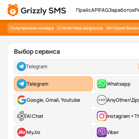
Прайс
API
FAQ
Заработок
Р
Полученные номера
Статистика запросов
История балан
Выбор сервиса
Telegram
Telegram
Whatsapp
Google, Gmail, Youtube
AnyOther/Др
AI Chat
Instagram + T
MyJio
Viber