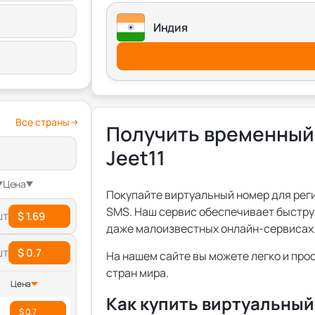
Индия
Все страны
Получить временный
Jeet11
Цена
Покупайте виртуальный номер для регис
SMS. Наш сервис обеспечивает быстру
шт
$ 1.69
даже малоизвестных онлайн-сервисах
шт
$ 0.7
На нашем сайте вы можете легко и прос
стран мира.
Цена
Как купить виртуальный 
$ 0.7