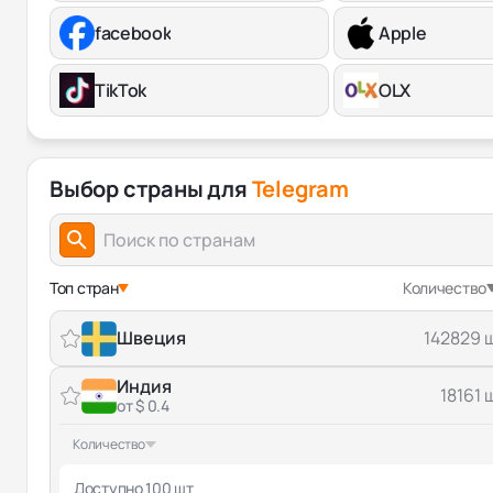
facebook
Apple
TikTok
OLX
Выбор страны для
Telegram
Топ стран
Количество
Швеция
142829 
Индия
18161 
от $ 0.4
Количество
Доступно 100 шт