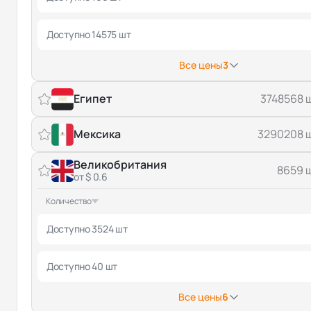
Доступно 14575 шт
Все цены
3
Египет
3748568 
Мексика
3290208 
Великобритания
8659 
от $ 0.6
Количество
Доступно 3524 шт
Доступно 40 шт
Все цены
6