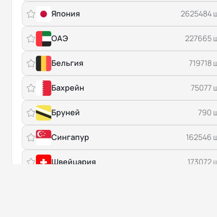
Япония
2625484 
ОАЭ
227665 
Бельгия
719718 
Бахрейн
75077 
Бруней
790 
Сингапур
162546 
Швейцария
173072 
Северная Македония
100720 
Черногория
100570 