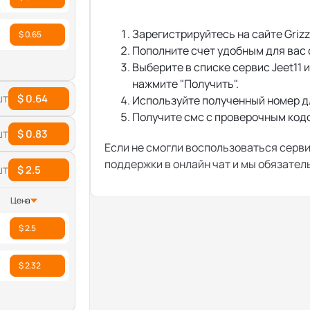
Зарегистрируйтесь на сайте Grizz
$ 0.65
Пополните счет удобным для вас
Выберите в списке сервис Jeet11
нажмите "Получить".
шт
$ 0.64
Используйте полученный номер д
Получите смс с проверочным кодом
шт
$ 0.83
Если не смогли воспользоваться серв
поддержки в онлайн чат и мы обязате
шт
$ 2.5
Цена
$ 2.5
$ 2.32