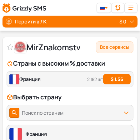
Перейти в ЛК
$ 0
MirZnakomstv
Все сервисы
Страны с высоким % доставки
Франция
$ 1.56
2 182 шт
Выбрать страну
Поиск по странам
Франция