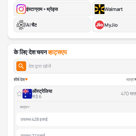
इंस्टाग्राम + थ्रेड्स
Walmart
AI चैट
MyJio
के लिए देश चयन
व्हाट्सएप
शीर्ष देश
मात्रा
ऑस्ट्रेलिया
470 मात्
से $ 6
मात्रा
उपलब्ध 428 इकाई
उपलब्ध 22 इकाई