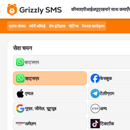
कीमत
एपीआई
अपूप्र
हमारे साथ कमाएँ
स
प्राप्त संख्या
क्वेरी आँकड़े
शेष इतिहास
सेटिंग्स
रेफरल कार्यक्रम
सेवा चयन
व्हाट्सएप
व्हाट्सएप
फेसबुक
एप्पल
टेलीग्राम
गूगल, जीमेल, यूट्यूब
अन्य
अमेज़न
टिकटॉक