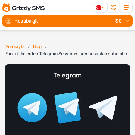
Hesaba git
$ 0
Ana sayfa
Blog
Farklı ülkelerden Telegram Session+Json hesapları satın alın