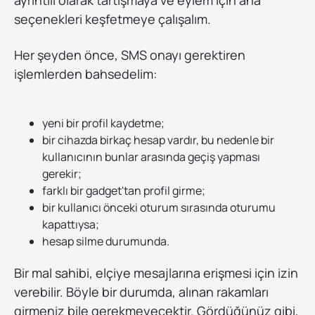
ayrıntılı olarak tartışmaya ve eylem için ana
seçenekleri keşfetmeye çalışalım.
Her şeyden önce, SMS onayı gerektiren
işlemlerden bahsedelim:
yeni bir profil kaydetme;
bir cihazda birkaç hesap vardır, bu nedenle bir
kullanıcının bunlar arasında geçiş yapması
gerekir;
farklı bir gadget'tan profil girme;
bir kullanıcı önceki oturum sırasında oturumu
kapattıysa;
hesap silme durumunda.
Bir mal sahibi, elçiye mesajlarına erişmesi için izin
verebilir. Böyle bir durumda, alınan rakamları
girmeniz bile gerekmeyecektir. Gördüğünüz gibi,