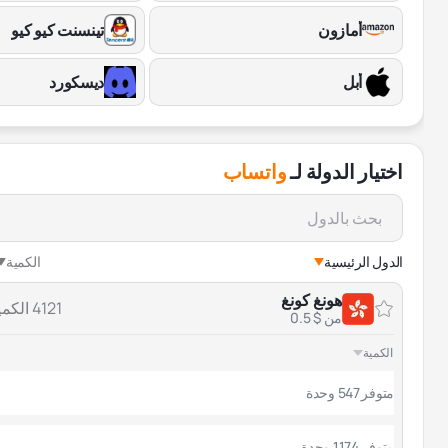
أمازون
تينسنت كيو كيو
أبل
ديسكورد
اختيار الدولة لـ
واتساب
الدول الرئيسية
الكمية
هونغ كونغ
4121 الكمية
من $ 0.5
الكمية
متوفر 547 وحدة
متوفر 1174 وحدة