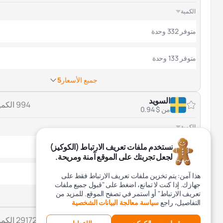
الكمية
متوفر 332 وحدة
متوفر 133 وحدة
جميع الأسعار
5
السويد
994 الكمية
من $ 0.94
الكمية
نستخدم ملفات تعريف الارتباط (الكوكيز)
متوفر 246 وحدة
لجعل تجربتك على الموقع آمنة ومريحة.
متوفر 105 وحدة
هذا آمن: يتم تخزين ملفات تعريف الارتباط فقط على
جهازك. إذا كنت لا تمانع، اضغط على "قبول جميع ملفات
تعريف الارتباط" أو استمر في تصفح الموقع. للمزيد من
جميع الأسعار
5
التفاصيل، راجع
سياسة معالجة البيانات الشخصية
الولايات المتحدة الأمريكية
29172 الكمية