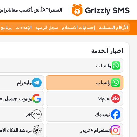
السعر
API
أ.ش.أ
كسب معانا
برامج
الأرقام المستلمة
إحصائيات الاستعلام
سجل الرصيد
الإعدادات
برنامج 
اختيار الخدمة
واتساب
واتساب
تيليجرام
MyJio
يوتيوب, جيميل, 
فيسبوك
آخر
إنستغرام + ثريدز
دردشة الذكاء ال