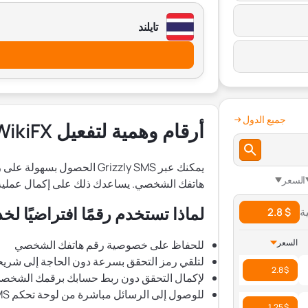
تايلند
جميع الدول
أرقام وهمية لتفعيل WikiFX
السعر
هاتفك الشخصي. يساعدك ذلك على إكمال عملي
لماذا تستخدم رقمًا افتراضيًا لخدمة iFX
$ 2.8
السعر
للحفاظ على خصوصية رقم هاتفك الشخصي
لتلقي رمز التحقق بسرعة دون الحاجة إلى شريحة SIM فعل
$ 2.8
لإكمال التحقق دون ربط حسابك برقمك الشخص
للوصول إلى الرسائل مباشرة من لوحة تحكم Grizzly SMS
$ 1.25