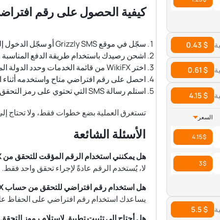
كيفية الحصول على رقم افتراضي لخد
سجّل في موقع Grizzly SMS أو سجّل الدخول إلى حسابك.
$ 0.43
اشحن رصيدك باستخدام طريقة الدفع المناسبة ل
اختر WikiFX من قائمة الخدمات وحدد الدولة المطلوبة.
$ 0.61
احصل على رقم افتراضي متاح واستخدمه أثناء التحقق 
استلم رسالة SMS التي تحتوي على رمز التحقق مباشرة في حسابك على Grizzly SMS.
$ 4.15
تستغرق العملية بضع خطوات فقط، ولا تحتاج إلى شريحة SIM فعلية أو عقد مع 
السعر
الأسئلة الشائعة
$ 4.15
هل يمكنني استخدام الرقم المؤقت للتحقق من WikiFX أكثر من مرة؟
$ 3
لا، يُستخدم الرقم عادةً لإجراء تحقق واحد فقط.
هل استخدام رقم افتراضي للتحقق من حساب WikiFX آمن؟
يساعدك استخدام رقم افتراضي على الحفاظ عل
$ 5.5
هل أحتاج إلى تثبيت تطبيق لاستلام رموز التحقق من iFX