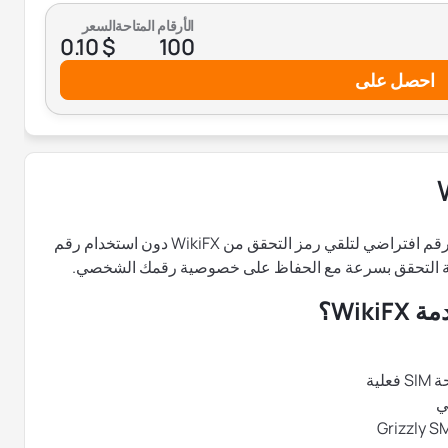
الأرقام المتاحة
السعر
$ 0.10
100
احصل على
يمكنك عبر Grizzly SMS الحصول بسهولة على رقم افتراضي لتلقي رمز التحقق من WikiFX دون استخدام رقم
ة التحقق بسرعة مع الحفاظ على خصوصية رقمك الشخصي.
Wik؟
ية
ي