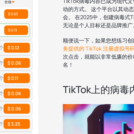
TikTok病毒内容已成为现
价格
动的方式。 这个平台以其动
$ 0.63
会。 在2025中，创建病毒式
无论是个人目标还是品牌推广
$ 0.13
顺便说一下，如果您想练习创
 个
$ 0.12
务提供的 TikTok 注册虚拟号
次点击，就能以非常低廉的价
 个
$ 0.06
名！
 个
$ 0.11
TikTok上的病
 个
$ 0.06
 个
$ 0.06
 个
$ 3.25