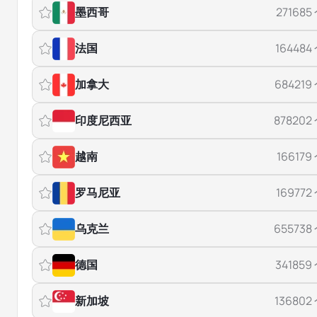
墨西哥
271685
法国
164484
加拿大
684219
印度尼西亚
878202
越南
166179
罗马尼亚
169772
乌克兰
655738
德国
341859
新加坡
136802