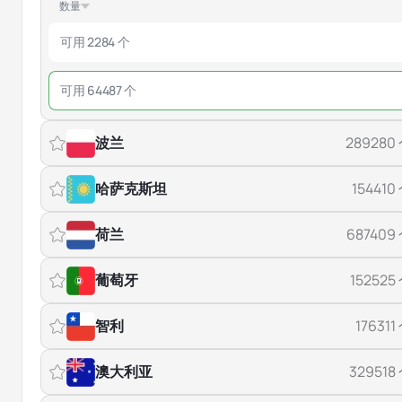
数量
可用 2284 个
可用 64487 个
波兰
289280
哈萨克斯坦
154410
荷兰
687409
葡萄牙
152525
智利
176311
澳大利亚
329518