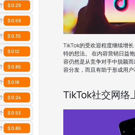
 个
$ 0.29
 个
$ 0.59
 个
$ 0.35
TikTok的受欢迎程度继续
 个
$ 0.12
特的想法。 在内容营销日益饱
容仍然是从竞争对手中脱颖而
 个
$ 0.86
容分发，而且有助于形成用户
 个
$ 0.18
TikTok社交
 个
$ 0.24
 个
$ 0.53
 个
$ 0.86