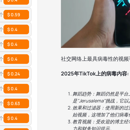
 个
$ 0.59
 个
$ 0.4
 个
$ 0.4
社交网络上最具病毒性的视频
 个
$ 0.4
2025年TikTok上的病毒内容:
 个
$ 0.24
 个
$ 0.4
舞蹈趋势：舞蹈仍然是平台
是"Jerusalema"挑战
 个
$ 0.63
效果和过滤器：使用新的过滤
始视频，这增加了他们病毒
 个
$ 0.4
教育视频：受欢迎的博主经
力和财务知识提示。