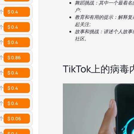
舞蹈挑战：其中一个最着名
户;
 个
$ 0.4
教育和有用的提示：解释复
起关注;
 个
$ 0.4
故事和挑战：讲述个人故事
社区。
 个
$ 0.4
 个
$ 0.86
TikTok上的病
 个
$ 0.4
 个
$ 0.4
 个
$ 0.4
 个
$ 0.06
 个
$ 0.4