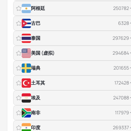
阿根廷
250782
古巴
6328
泰国
297629
美国 (虚拟)
294684
瑞典
201655
土耳其
172428
埃及
247088
南非
117979
印度
269337