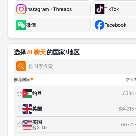
Instagram + Threads
TikTok
微信
Facebook
选择
AI 聊天
的国家/地区
推荐国家
数量
约旦
6384
英国
384213
美国
66771
起 $ 0.13