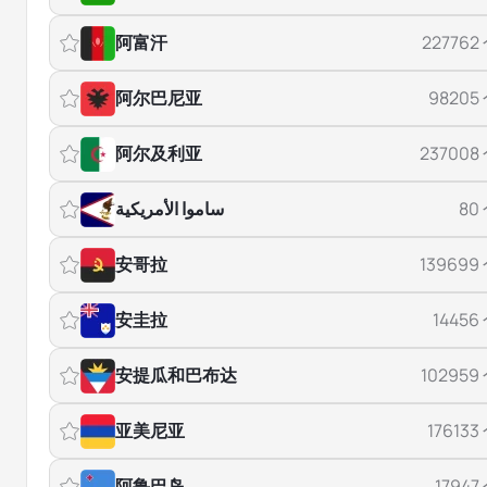
阿富汗
227762
阿尔巴尼亚
98205
阿尔及利亚
237008
ساموا الأمريكية
80
安哥拉
139699
安圭拉
14456
安提瓜和巴布达
102959
亚美尼亚
176133
阿鲁巴岛
17947