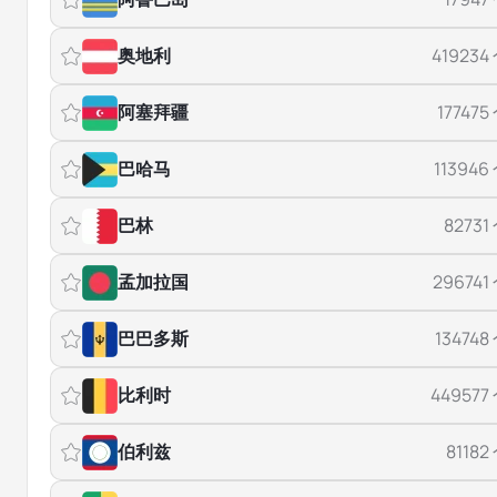
奥地利
419234
阿塞拜疆
177475
巴哈马
113946
巴林
82731
孟加拉国
296741
巴巴多斯
134748
比利时
449577
伯利兹
81182