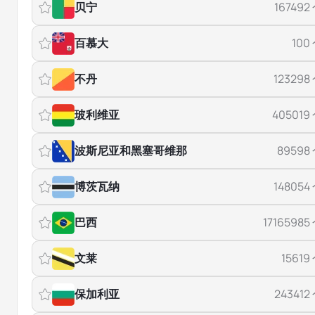
贝宁
167492
百慕大
100
不丹
123298
玻利维亚
405019
波斯尼亚和黑塞哥维那
89598
博茨瓦纳
148054
巴西
17165985
文莱
15619
保加利亚
243412