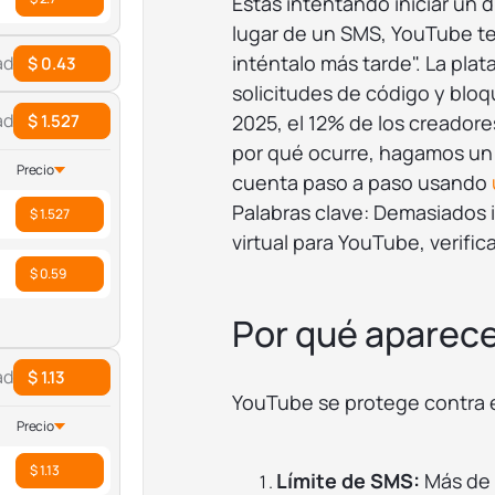
Estás intentando iniciar un d
lugar de un SMS, YouTube t
inténtalo más tarde". La pl
ad
$ 0.43
solicitudes de código y blo
ad
$ 1.527
2025, el 12% de los creador
por qué ocurre, hagamos un
Precio
cuenta paso a paso usando
Palabras clave: Demasiados
$ 1.527
virtual para YouTube, verifi
$ 0.59
Por qué aparece 
ad
$ 1.13
YouTube se protege contra el
Precio
$ 1.13
Límite de SMS:
Más de c