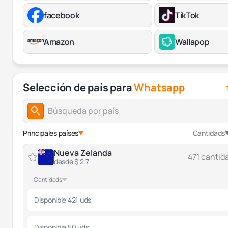
facebook
TikTok
Amazon
Wallapop
Selección de país para
Whatsapp
Principales países
Cantidads
Nueva Zelanda
471 cantid
desde $ 2.7
Cantidads
Disponible 421 uds
Disponible 50 uds