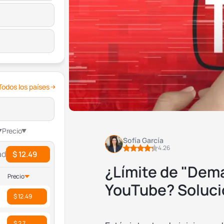
Todos los países
Precio
Sofía García
4.26
ad
$ 12.49
¿Límite de "Dema
Precio
YouTube? Soluci
$ 12.49
$ 2.7