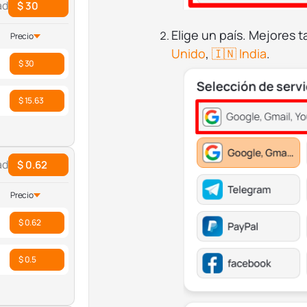
ad
$ 30
Elige un país. Mejores 
Precio
Unido
,
🇮🇳 India
.
$ 30
$ 15.63
ad
$ 0.62
Precio
$ 0.62
$ 0.5