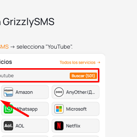
 GrizzlySMS
ySMS
→ selecciona "YouTube".