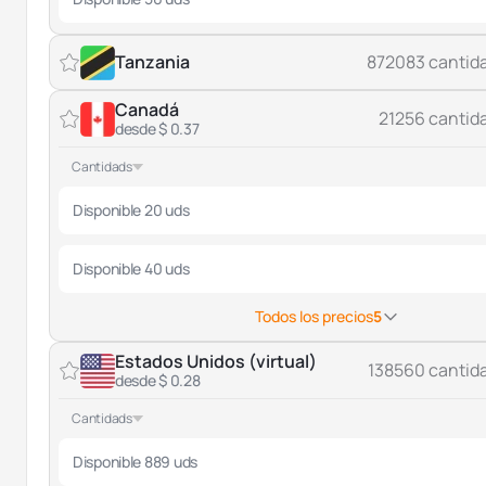
Tanzania
872083 cantid
Canadá
21256 cantid
desde $ 0.37
Cantidads
Disponible 20 uds
Disponible 40 uds
Todos los precios
5
Estados Unidos (virtual)
138560 cantid
desde $ 0.28
Cantidads
Disponible 889 uds