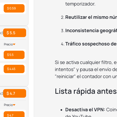
temporizador.
$ 0.59
Reutilizar el mismo nú
Inconsistencia geográfi
ad
$ 5.5
Tráfico sospechoso des
Precio
$ 5.5
Si se activa cualquier filtr
intentos" y pausa el envío 
$ 4.45
"reiniciar" el contador con 
Lista rápida ante
ad
$ 4.7
Precio
Desactiva el VPN:
Coinc
$ 4.7
de YouTube.