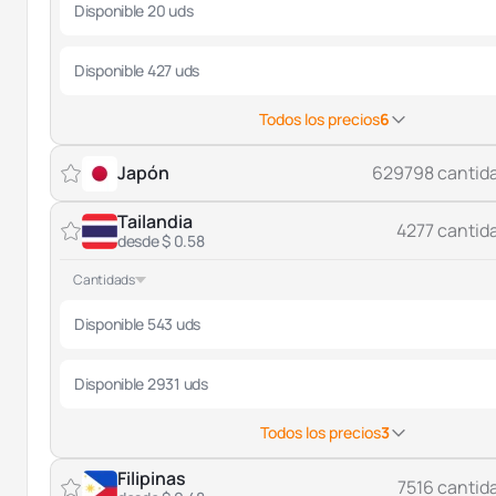
Disponible 20 uds
Disponible 427 uds
Todos los precios
6
Japón
629798 cantid
Tailandia
4277 cantid
desde $ 0.58
Cantidads
Disponible 543 uds
Disponible 2931 uds
Todos los precios
3
Filipinas
7516 cantid