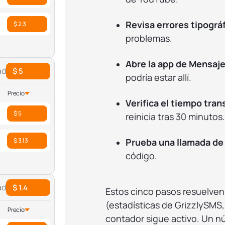
Revisa errores tipográ
$ 2.3
problemas.
Abre la app de Mensaj
ad
$ 5
podría estar allí.
Precio
Verifica el tiempo tran
$ 5
reinicia tras 30 minutos.
Prueba una llamada de
$ 3.13
código.
ad
$ 1.4
Estos cinco pasos resuelven
(estadísticas de GrizzlySMS, 
Precio
contador sigue activo. Un n