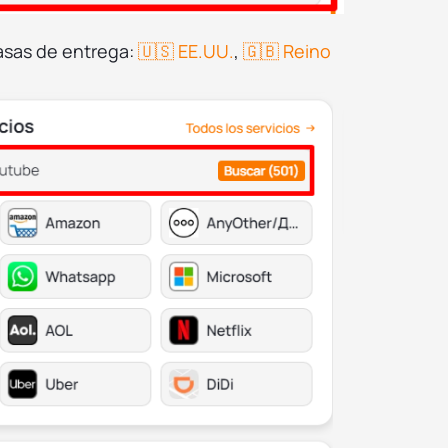
tasas de entrega:
🇺🇸 EE.UU.
,
🇬🇧 Reino