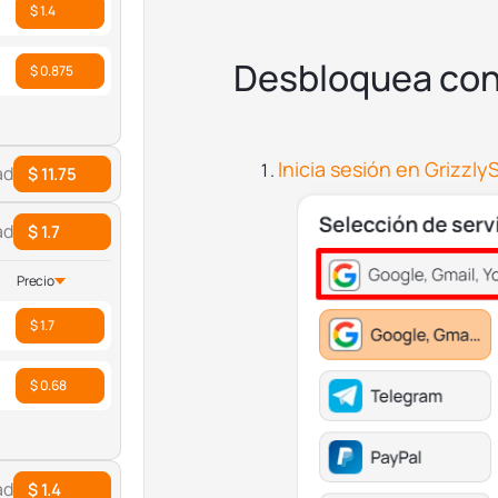
$ 1.4
Desbloquea con
$ 0.875
Inicia sesión en Grizzl
ad
$ 11.75
ad
$ 1.7
Precio
$ 1.7
$ 0.68
ad
$ 1.4