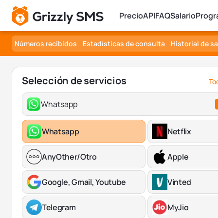
Precio
API
FAQ
Salario
Progr
Números recibidos
Estadísticas de consulta
Historial de s
Selección de servicios
Tod
Whatsapp
Whatsapp
Netflix
AnyOther/Otro
Apple
Google, Gmail, Youtube
Vinted
Telegram
MyJio