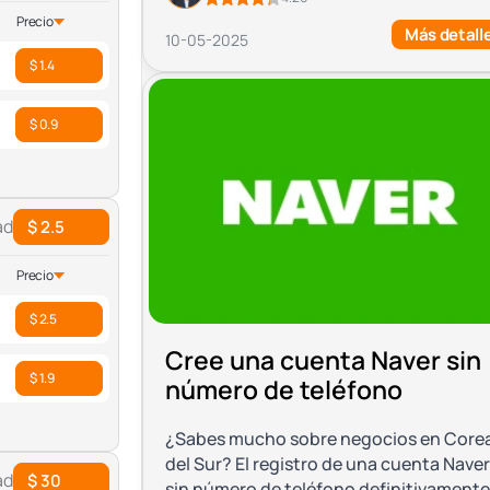
Precio
Más detall
10-05-2025
$ 1.4
$ 0.9
ad
$ 2.5
Precio
$ 2.5
Cree una cuenta Naver sin
$ 1.9
número de teléfono
¿Sabes mucho sobre negocios en Core
del Sur? El registro de una cuenta Naver
ad
$ 30
sin número de teléfono definitivamente