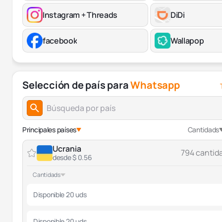
Instagram + Threads
DiDi
facebook
Wallapop
Selección de país para
Whatsapp
Principales países
Cantidads
Ucrania
794 cantid
desde $ 0.56
Cantidads
Disponible 20 uds
Disponible 20 uds