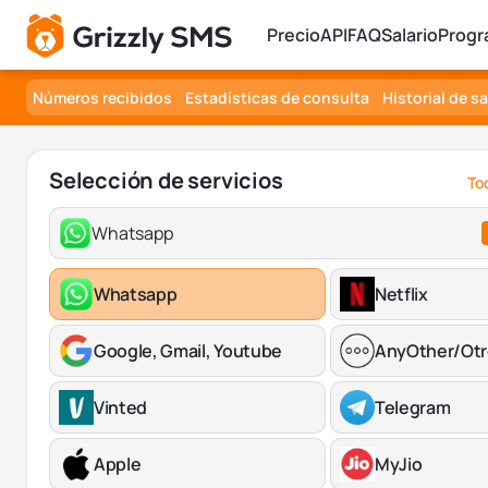
Precio
API
FAQ
Salario
Progr
Números recibidos
Estadísticas de consulta
Historial de s
Selección de servicios
Tod
Whatsapp
Whatsapp
Netflix
Google, Gmail, Youtube
AnyOther/Ot
Vinted
Telegram
Apple
MyJio