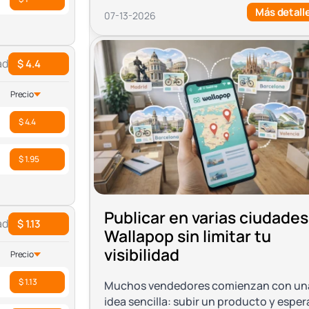
Más detall
07-13-2026
ad
$ 4.4
Precio
$ 4.4
$ 1.95
Publicar en varias ciudades
ad
$ 1.13
Wallapop sin limitar tu
visibilidad
Precio
$ 1.13
Muchos vendedores comienzan con un
idea sencilla: subir un producto y esper