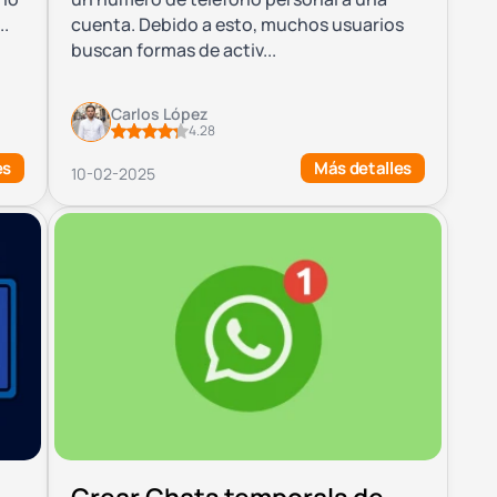
..
cuenta. Debido a esto, muchos usuarios
buscan formas de activ...
Carlos López
4.28
es
Más detalles
10-02-2025