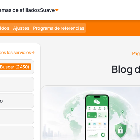
amas de afiliados
Suave
aldos
Ajustes
Programa de referencias
os los servicios
Pági
Blog 
Buscar
(2 430)
ro