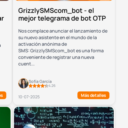
GrizzlySMScom_bot - el
ar
mejor telegrama de bot OTP
Nos complace anunciar el lanzamiento de
su nuevo asistente en el mundo de la
activación anónima de
a
SMS: GrizzlySMScom_bot es una forma
conveniente de registrar una nueva
cuent...
Sofía García
4.26
es
Más detalles
10-07-2025