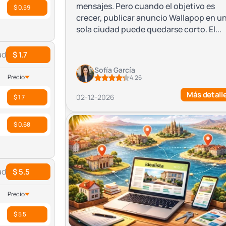
mensajes. Pero cuando el objetivo es
$ 0.59
crecer, publicar anuncio Wallapop en u
sola ciudad puede quedarse corto. El...
ad
$ 1.7
Sofía García
Precio
4.26
Más detall
02-12-2026
$ 1.7
$ 0.68
ad
$ 5.5
Precio
$ 5.5