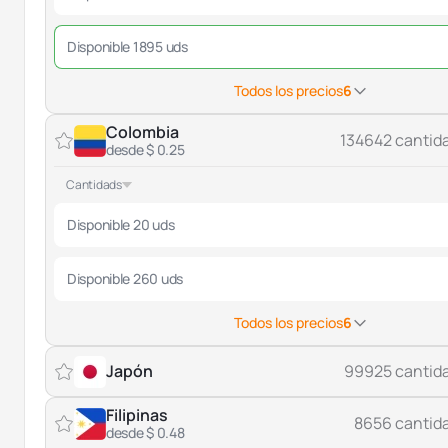
Disponible 1895 uds
Todos los precios
6
Colombia
134642 cantid
desde $ 0.25
Cantidads
Disponible 20 uds
Disponible 260 uds
Todos los precios
6
Japón
99925 cantid
Filipinas
8656 cantid
desde $ 0.48