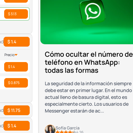
$ 3.13
ad
$ 1.4
Cómo ocultar el número de
Precio
teléfono en WhatsApp:
$ 1.4
todas las formas
$ 0.875
La seguridad de la información siempre
debe estar en primer lugar. En el mundo
actual lleno de basura digital, esto es
especialmente cierto. Los usuarios de
ad
$ 11.75
Messenger estarán de ac...
ad
$ 1.4
Sofía García
4.26