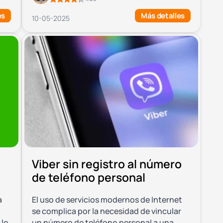
es
Más detalles
10-05-2025
Viber sin registro al número
de teléfono personal
a
El uso de servicios modernos de Internet
se complica por la necesidad de vincular
 lo
un número de teléfono personal a una