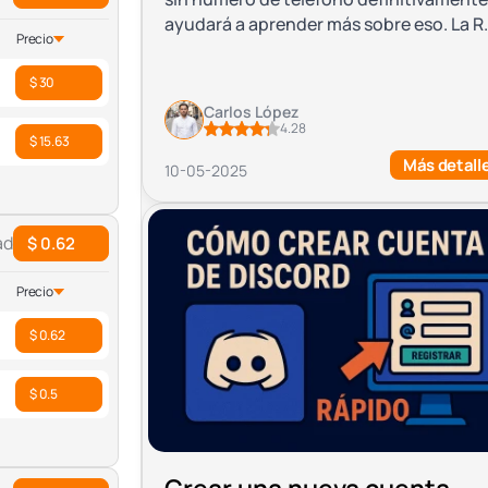
ayudará a aprender más sobre eso. La R.
Precio
$ 30
Carlos López
4.28
$ 15.63
Más detall
10-05-2025
ad
$ 0.62
Precio
$ 0.62
$ 0.5