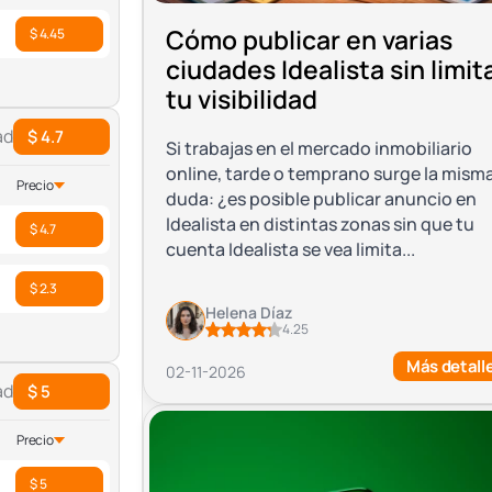
Cómo publicar en varias
$ 4.45
ciudades Idealista sin limit
tu visibilidad
ad
$ 4.7
Si trabajas en el mercado inmobiliario
online, tarde o temprano surge la mism
Precio
duda: ¿es posible publicar anuncio en
Idealista en distintas zonas sin que tu
$ 4.7
cuenta Idealista se vea limita...
$ 2.3
Helena Díaz
4.25
Más detall
02-11-2026
ad
$ 5
Precio
$ 5