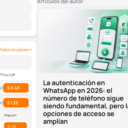
Artículos del autor
Todos los países
Precio
La autenticación en
ad
$ 0.43
WhatsApp en 2026: el
número de teléfono sigue
ad
$ 1.35
siendo fundamental, pero l
opciones de acceso se
Precio
amplían
$ 1.35