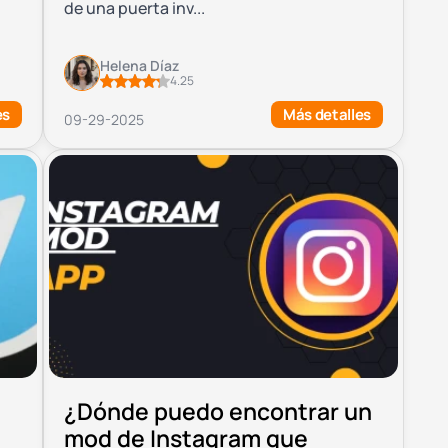
de una puerta inv...
Helena Díaz
4.25
es
Más detalles
09-29-2025
¿Dónde puedo encontrar un
mod de Instagram que