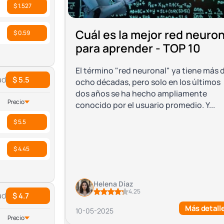
$ 1.527
Cuál es la mejor red neuron
$ 0.59
para aprender - TOP 10
El término "red neuronal" ya tiene más 
ad
$ 5.5
ocho décadas, pero solo en los últimos
dos años se ha hecho ampliamente
Precio
conocido por el usuario promedio. Y...
$ 5.5
$ 4.45
Helena Díaz
4.25
ad
$ 4.7
Más detall
10-05-2025
Precio