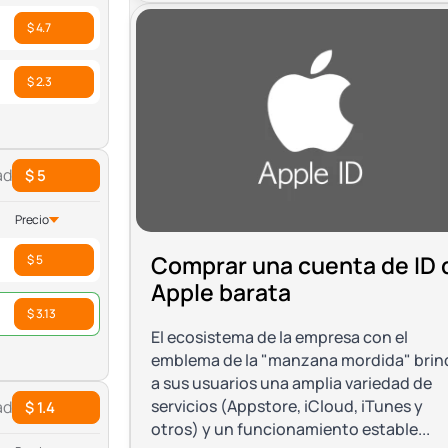
$ 4.7
$ 2.3
ad
$ 5
Precio
Comprar una cuenta de ID 
$ 5
Apple barata
$ 3.13
El ecosistema de la empresa con el
emblema de la "manzana mordida" brin
a sus usuarios una amplia variedad de
servicios (Appstore, iCloud, iTunes y
ad
$ 1.4
otros) y un funcionamiento estable...