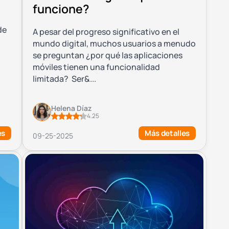
funcione?
de
A pesar del progreso significativo en el
mundo digital, muchos usuarios a menudo
se preguntan ¿por qué las aplicaciones
móviles tienen una funcionalidad
limitada? Ser&...
Helena Díaz
4.25
es
Más detalles
09-25-2025