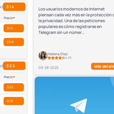
ad
$ 1.4
Los usuarios modernos de Internet
piensan cada vez más en la protección 
Precio
la privacidad. Una de las peticiones
populares es cómo registrarse en
$ 1.4
Telegram sin un númer...
$ 0.9
Helena Díaz
4.25
ad
$ 2.5
Más detall
09-28-2025
Precio
$ 2.5
$ 1.9