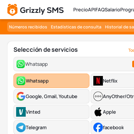
Precio
API
FAQ
Salario
Progr
Números recibidos
Estadísticas de consulta
Historial de s
Selección de servicios
Tod
Whatsapp
Whatsapp
Netflix
Google, Gmail, Youtube
AnyOther/Ot
Vinted
Apple
Telegram
facebook