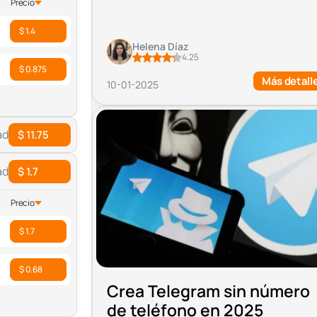
Precio
$ 1.4
Helena Díaz
4.25
$ 0.875
Más detall
10-01-2025
ad
$ 11.75
ad
$ 1.7
Precio
$ 1.7
$ 0.68
Crea Telegram sin número
de teléfono en 2025