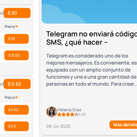
ad
$ 30
Precio
Telegram no enviará códig
$ 30
SMS, ¿qué hacer –
Telegram es considerado uno de los
$ 15.63
mejores mensajeros. Es conveniente, es
equipado con un amplio conjunto de
funciones y une a una gran cantidad de
personas en todo el mundo. Para crear..
ad
$ 0.62
Precio
Helena Díaz
$ 0.62
4.25
Más detall
09-24-2025
$ 0.5