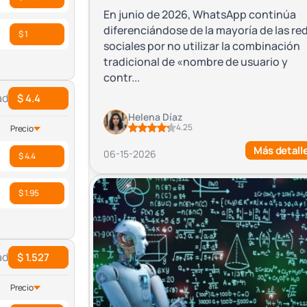
En junio de 2026, WhatsApp continúa
diferenciándose de la mayoría de las re
$ 1
sociales por no utilizar la combinación
tradicional de «nombre de usuario y
contr...
ad
$ 4.4
Helena Díaz
4.25
Precio
Más detall
06-15-2026
$ 4.4
$ 1.95
ad
$ 1.527
Precio