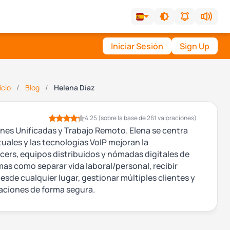
Iniciar Sesión
Sign Up
icio
Blog
Helena Díaz
4.25
(sobre la base de 261 valoraciones)
es Unificadas y Trabajo Remoto. Elena se centra
uales y las tecnologías VoIP mejoran la
cers, equipos distribuidos y nómadas digitales de
as como separar vida laboral/personal, recibir
esde cualquier lugar, gestionar múltiples clientes y
caciones de forma segura.