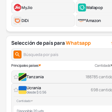
MyJio
Wallapop
DiDi
Amazon
Selección de país para
Whatsapp
Principales países
Cantidads
Tanzania
188785 cantid
Ucrania
698 cantid
desde $ 0.56
Cantidads
Disponible 20 uds