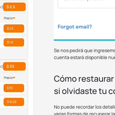
ad
$ 2.5
Precio
$ 2.5
$ 1.9
Se nos pedirá que ingresemo
cuenta estará disponible n
ad
$ 30
Cómo restaurar
Precio
si olvidaste tu 
$ 30
$ 15.63
No puede recordar los detall
varias formas de recuperar 