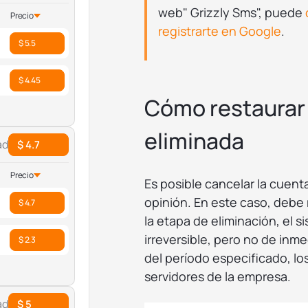
web" Grizzly Sms", puede
Precio
registrarte en Google
.
$ 5.5
$ 4.45
Cómo restaurar
eliminada
ad
$ 4.7
Precio
Es posible cancelar la cuent
opinión. En este caso, debe 
$ 4.7
la etapa de eliminación, el s
irreversible, pero no de inm
$ 2.3
del período especificado, lo
servidores de la empresa.
ad
$ 5