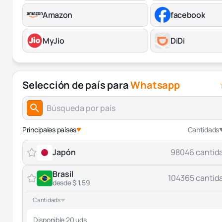
Amazon
facebook
MyJio
DiDi
Selección de país para
Whatsapp
Principales países
Cantidads
Japón
98046 cantid
Brasil
104365 cantid
desde $ 1.59
Cantidads
Disponible 20 uds