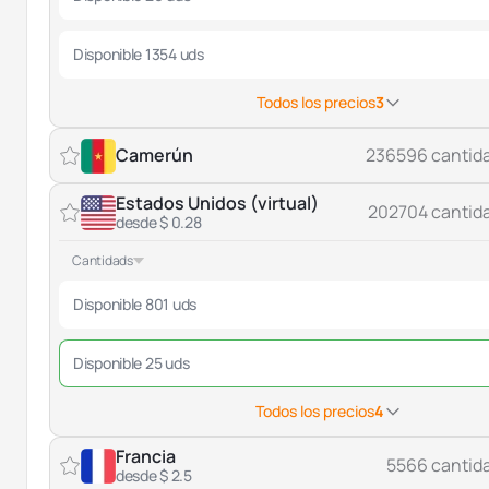
Disponible 1354 uds
Todos los precios
3
Camerún
236596 cantid
Estados Unidos (virtual)
202704 cantid
desde $ 0.28
Cantidads
Disponible 801 uds
Disponible 25 uds
Todos los precios
4
Francia
5566 cantid
desde $ 2.5