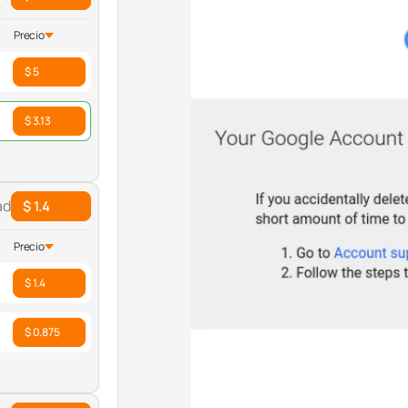
Precio
$ 5
$ 3.13
ad
$ 1.4
Precio
$ 1.4
$ 0.875