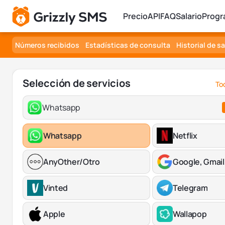
Precio
API
FAQ
Salario
Progr
Números recibidos
Estadísticas de consulta
Historial de s
Selección de servicios
Tod
Whatsapp
Whatsapp
Netflix
AnyOther/Otro
Google, Gmail
Vinted
Telegram
Apple
Wallapop