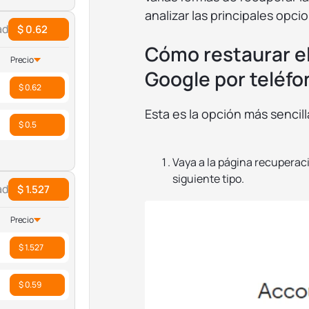
analizar las principales opc
ad
$ 0.62
Cómo restaurar el
Precio
Google por teléfo
$ 0.62
Esta es la opción más sencill
$ 0.5
Vaya a la página recuperaci
siguiente tipo.
ad
$ 1.527
Precio
$ 1.527
$ 0.59