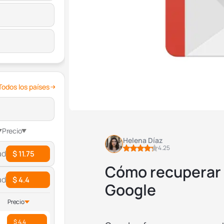
Todos los países
Precio
Helena Díaz
4.25
ad
$ 11.75
Cómo recuperar 
ad
$ 4.4
Google
Precio
$ 4.4