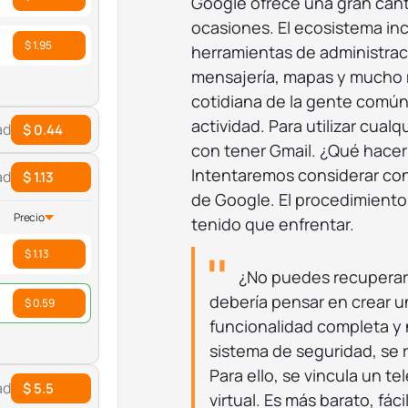
Google ofrece una gran canti
ocasiones. El ecosistema in
$ 1.95
herramientas de administraci
mensajería, mapas y mucho m
cotidiana de la gente común
actividad. Para utilizar cualq
ad
$ 0.44
con tener Gmail. ¿Qué hacer
Intentaremos considerar co
ad
$ 1.13
de Google. El procedimiento
Precio
tenido que enfrentar.
$ 1.13
¿No puedes recuperar 
debería pensar en crear un
$ 0.59
funcionalidad completa y n
sistema de seguridad, se 
Para ello, se vincula un t
ad
$ 5.5
virtual. Es más barato, fáci