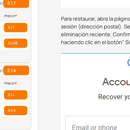
ad
$ 1.7
Precio
Para restaurar, abra la página
sesión (dirección postal). Se
$ 1.7
eliminación reciente. Confirm
haciendo clic en el botón" Si
$ 0.68
ad
$ 1.4
Precio
$ 1.4
$ 0.9