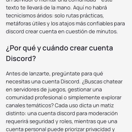
texto te llevará de la mano. Aquí no habrá
tecnicismos áridos: solo rutas prácticas,
metáforas útiles y los atajos más confiables para
discord crear cuenta en cuestión de minutos.
¿Por qué y cuándo crear cuenta
Discord?
Antes de lanzarte, pregúntate para qué
necesitas una cuenta Discord. ¿Buscas chatear
en servidores de juegos, gestionar una
comunidad profesional o simplemente explorar
canales temáticos? Cada uso dicta un matiz
distinto: una cuenta discord para moderación
requerirá seguridad y roles, mientras que una
cuenta personal puede priorizar privacidad y