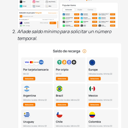
Añade saldo mínimo para solicitar un número
temporal.