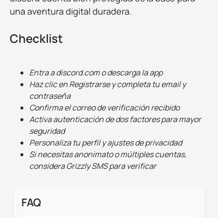
una aventura digital duradera.
Checklist
Entra a discord.com o descarga la app
Haz clic en Registrarse y completa tu email y
contraseña
Confirma el correo de verificación recibido
Activa autenticación de dos factores para mayor
seguridad
Personaliza tu perfil y ajustes de privacidad
Si necesitas anonimato o múltiples cuentas,
considera Grizzly SMS para verificar
FAQ